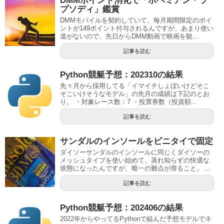
DMMポイント消化で「ボヘミアン・ラ
プソディ」鑑賞
DMMモバイルを契約していて、毎月期間限定のポイ
ントが149ポイント付与されるんですが、あまり使い
道がないので、先日からDMM動画で映画を観...
記事を読む
Python競艇予想：202310の結果
先々月から採用してる「イマイチしょぼいけどそこ
そこいけそうなモデル」の先月の成績は下記のとお
り。 ・対象レース数：7 ・投票券数（投資額...
記事を読む
サンダルのインソールをビニタイで固定
ダイソーサンダルのインソールに同じくダイソーの
メッシュタイプを使い始めて、蒸れ知らずの快適な
状態になったんですが、唯一の難点が滑ること。 ...
記事を読む
Python競艇予想：202406の結果
2022年からやってるPythonで組んだ予想モデルでネ