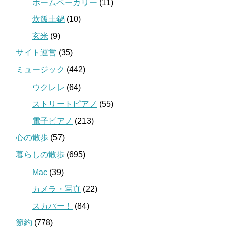
ホームベーカリー
(11)
炊飯土鍋
(10)
玄米
(9)
サイト運営
(35)
ミュージック
(442)
ウクレレ
(64)
ストリートピアノ
(55)
電子ピアノ
(213)
心の散歩
(57)
暮らしの散歩
(695)
Mac
(39)
カメラ・写真
(22)
スカパー！
(84)
節約
(778)