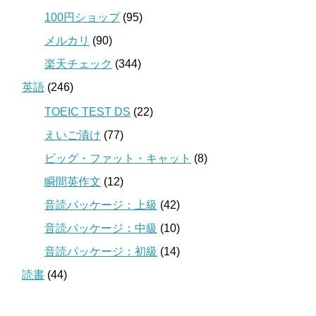
100円ショップ
(95)
メルカリ
(90)
楽天チェック
(344)
英語
(246)
TOEIC TEST DS
(22)
えいご漬け
(77)
ビッグ・ファット・キャット
(8)
瞬間英作文
(12)
音読パッケージ：上級
(42)
音読パッケージ：中級
(10)
音読パッケージ：初級
(14)
読書
(44)