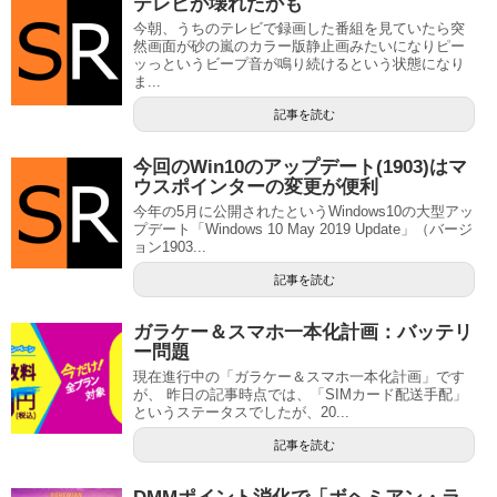
テレビが壊れたかも
今朝、うちのテレビで録画した番組を見ていたら突
然画面が砂の嵐のカラー版静止画みたいになりピー
ッっというビープ音が鳴り続けるという状態になり
ま...
記事を読む
今回のWin10のアップデート(1903)はマ
ウスポインターの変更が便利
今年の5月に公開されたというWindows10の大型アッ
プデート「Windows 10 May 2019 Update」（バージ
ョン1903...
記事を読む
ガラケー＆スマホ一本化計画：バッテリ
ー問題
現在進行中の「ガラケー＆スマホ一本化計画」です
が、 昨日の記事時点では、「SIMカード配送手配」
というステータスでしたが、20...
記事を読む