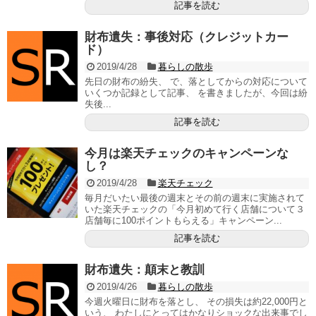
記事を読む
財布遺失：事後対応（クレジットカー
ド）
2019/4/28
暮らしの散歩
先日の財布の紛失、 で、落としてからの対応について
いくつか記録として記事、 を書きましたが、今回は紛
失後...
記事を読む
今月は楽天チェックのキャンペーンな
し？
2019/4/28
楽天チェック
毎月だいたい最後の週末とその前の週末に実施されて
いた楽天チェックの「今月初めて行く店舗について３
店舗毎に100ポイントもらえる」キャンペーン...
記事を読む
財布遺失：顛末と教訓
2019/4/26
暮らしの散歩
今週火曜日に財布を落とし、 その損失は約22,000円と
いう、 わたしにとってはかなりショックな出来事でし