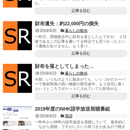
た。 ...
記事を読む
財布遺失：約22,000円の損失
2019/4/25
暮らしの散歩
一昨日、買物散歩中に財布を落としたんですが、 ２日
後であるこの記事を書いてる時点でも見つかったとい
う連絡がありません。もう見つ...
記事を読む
財布を落としてしまった…
2019/4/23
暮らしの散歩
今朝、いつものように散歩がてら、いくつかのスーパ
ーで食材関係の買い物後の帰宅途中、もう自宅に着く
というところでポケットに入れていてた財布がな...
記事を読む
2019年度のNHK語学放送視聴番組
2019/4/22
英語
一昨年からNHKの語学放送を視聴していて、基本的に
「ながら視聴」ですがいろいろ気づきがあるので聴き