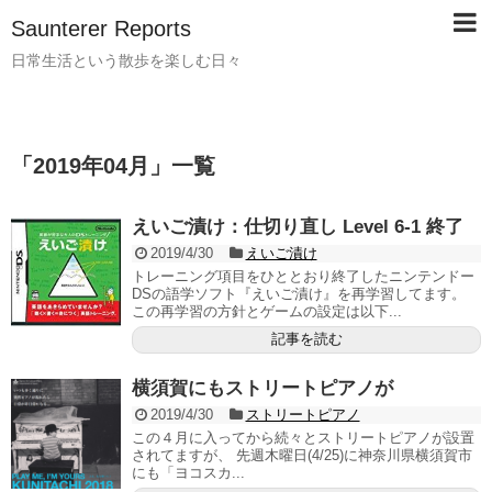
Saunterer Reports
日常生活という散歩を楽しむ日々
「
2019年04月
」
一覧
えいご漬け：仕切り直し Level 6-1 終了
2019/4/30
えいご漬け
トレーニング項目をひととおり終了したニンテンドー
DSの語学ソフト『えいご漬け』を再学習してます。
この再学習の方針とゲームの設定は以下...
記事を読む
横須賀にもストリートピアノが
2019/4/30
ストリートピアノ
この４月に入ってから続々とストリートピアノが設置
されてますが、 先週木曜日(4/25)に神奈川県横須賀市
にも「ヨコスカ...