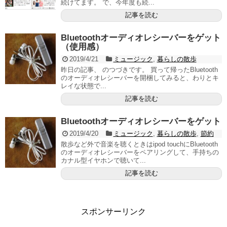
続けてます。 で、今年度も続...
記事を読む
Bluetoothオーディオレシーバーをゲット
（使用感）
2019/4/21
ミュージック
,
暮らしの散歩
昨日の記事、 のつづきです。 買って帰ったBluetooth
のオーディオレシーバーを開梱してみると、わりとキ
レイな状態で...
記事を読む
Bluetoothオーディオレシーバーをゲット
2019/4/20
ミュージック
,
暮らしの散歩
,
節約
散歩など外で音楽を聴くときはipod touchにBluetooth
のオーディオレシーバーをペアリングして、手持ちの
カナル型イヤホンで聴いて...
記事を読む
スポンサーリンク