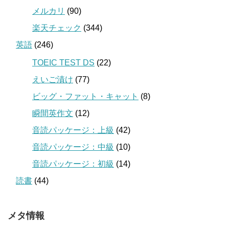
メルカリ
(90)
楽天チェック
(344)
英語
(246)
TOEIC TEST DS
(22)
えいご漬け
(77)
ビッグ・ファット・キャット
(8)
瞬間英作文
(12)
音読パッケージ：上級
(42)
音読パッケージ：中級
(10)
音読パッケージ：初級
(14)
読書
(44)
メタ情報