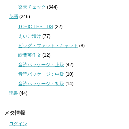
楽天チェック
(344)
英語
(246)
TOEIC TEST DS
(22)
えいご漬け
(77)
ビッグ・ファット・キャット
(8)
瞬間英作文
(12)
音読パッケージ：上級
(42)
音読パッケージ：中級
(10)
音読パッケージ：初級
(14)
読書
(44)
メタ情報
ログイン