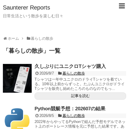
Saunterer Reports
日常生活という散歩を楽しむ日々
ホーム
暮らしの散歩
「
暮らしの散歩
」
一覧
久しぶりにユニクロTシャツ購入
2026/8/7
暮らしの散歩
Tシャツは一年中ユニクロのドライTシャツを着てい
る。10年以上前からずっと。たぶんユニクロがドライ
Tシャツを販売し始めたころのものなのでもっ...
記事を読む
Python競艇予想：202607の結果
2026/8/5
暮らしの散歩
2022年からやってるPythonで組んだ予想モデルでネッ
ト上のボートレース情報を元に予想した結果です。あ