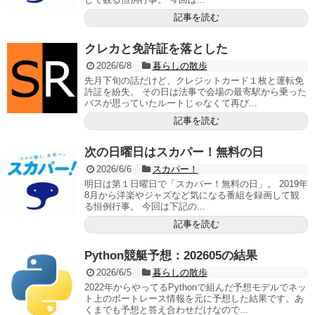
記事を読む
クレカと免許証を落とした
2026/6/8
暮らしの散歩
先月下旬の話だけど、クレジットカード１枚と運転免
許証を紛失。 その日は法事で会場の最寄駅から乗った
バスが思っていたルートじゃなくて再び...
記事を読む
次の日曜日はスカパー！無料の日
2026/6/6
スカパー！
明日は第１日曜日で「スカパー！無料の日」。 2019年
8月から洋楽やジャズなど気になる番組を録画して観
る恒例行事。 今回は下記の...
記事を読む
Python競艇予想：202605の結果
2026/6/5
暮らしの散歩
2022年からやってるPythonで組んだ予想モデルでネッ
ト上のボートレース情報を元に予想した結果です。あ
くまでも予想と答え合わせだけなので...