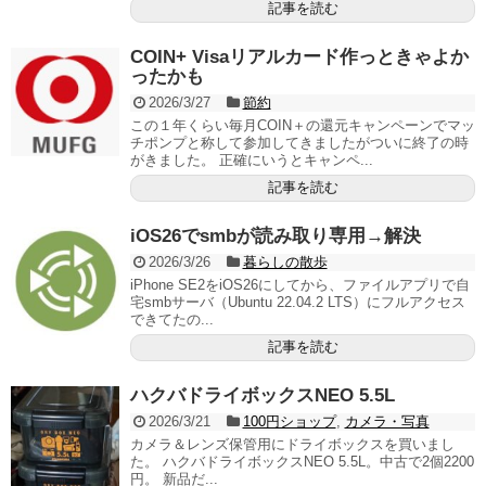
記事を読む
COIN+ Visaリアルカード作っときゃよか
ったかも
2026/3/27
節約
この１年くらい毎月COIN＋の還元キャンペーンでマッ
チポンプと称して参加してきましたがついに終了の時
がきました。 正確にいうとキャンペ...
記事を読む
iOS26でsmbが読み取り専用→解決
2026/3/26
暮らしの散歩
iPhone SE2をiOS26にしてから、ファイルアプリで自
宅smbサーバ（Ubuntu 22.04.2 LTS）にフルアクセス
できてたの...
記事を読む
ハクバドライボックスNEO 5.5L
2026/3/21
100円ショップ
,
カメラ・写真
カメラ＆レンズ保管用にドライボックスを買いまし
た。 ハクバドライボックスNEO 5.5L。中古で2個2200
円。 新品だ...