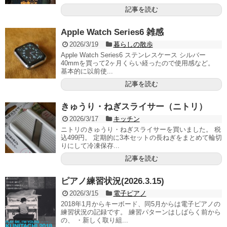
記事を読む
Apple Watch Series6 雑感
2026/3/19
暮らしの散歩
Apple Watch Series6 ステンレスケース シルバー
40mmを買って2ヶ月くらい経ったので使用感など。
基本的に以前使...
記事を読む
きゅうり・ねぎスライサー（ニトリ）
2026/3/17
キッチン
ニトリのきゅうり・ねぎスライサーを買いました。 税
込499円。 定期的に3本セットの長ねぎをまとめて輪切
りにして冷凍保存...
記事を読む
ピアノ練習状況(2026.3.15)
2026/3/15
電子ピアノ
2018年1月からキーボード、同5月からは電子ピアノの
練習状況の記録です。 練習パターンはしばらく前から
の、 ・新しく取り組...