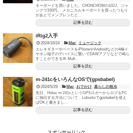
キーボードを買いました。CHONCHOWの102J、ジャ
ンクで330円。 メカニカルキーボードを買ったつもり
があとでメンブレンだと...
記事を読む
iRig2入手
2024/10/24
Mac
,
ミュージック
エレキギターやベースをiPhoneやAndroidなどの4極イ
ヤホン端子のデバイスに繋いでDAWアプリなどで鳴ら
すことができるIK Mult...
記事を読む
m-241cをいろんなOSで(gpsbabel)
2024/5/29
Mac
,
おでかけ
,
暮らしの散歩
先日、Holux m-241cというGPSロガーからログをPC
に抽出する方法について、Lubuntuでgpsbabelを使え
ばOKと書きまし...
記事を読む
スポンサーリンク