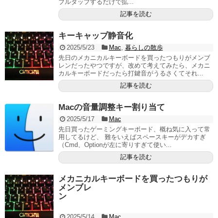
ブルタップするだけで拡...
記事を読む
キーキャップ静音化
2025/5/23
Mac
,
暮らしの散歩
先日のメカニカルキーボードを買ったつもりがメンブ
レンだったやつですが、改めて考えてみたら、メカニ
カルキーボードだったら打鍵音がうるさくてそれ...
記事を読む
Macの音量調整キー割り当て
2025/5/17
Mac
先日買ったゲーミングキーボード、概ね気に入って常
用してるけど、 難をいえばスペースキーがデカすぎ
（Cmd、Optionが左に寄りすぎて使い...
記事を読む
メカニカルキーボードを買ったつもりが
メンブレ
ン
2025/5/14
Mac