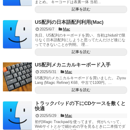
まとめ。 キーコードは表裏一体 当初...
記事を読む
US配列の日本語配列利用(Mac)
2025/6/7
Mac
先日、US配列のキーボードを買い、当初はhidutilで限
りなく日本語配列にしようと思ってたんだけど後にな
ってできないことが判明。 理...
記事を読む
US配列メカニカルキーボード入手
2025/5/31
Mac
US配列のメカニカルキーボードを買いました。 Ziyou
Lang (Magic Refiner) K68、中古で1100円。...
記事を読む
トラックパッドの下にCDケースを敷くと
快適
2025/5/29
Mac
初代Magic Trackpadを使ってます。 何がいいって、
Webサイトとかで細かめの字を見るときに二本指でダ