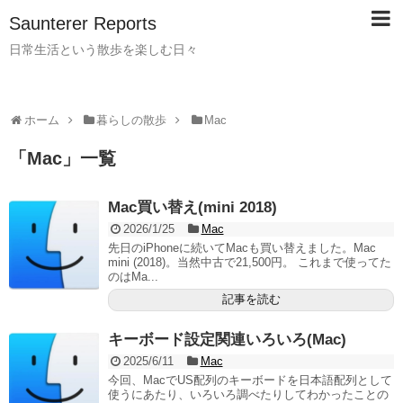
Saunterer Reports
日常生活という散歩を楽しむ日々
ホーム
暮らしの散歩
Mac
「
Mac
」
一覧
Mac買い替え(mini 2018)
2026/1/25
Mac
先日のiPhoneに続いてMacも買い替えました。Mac
mini (2018)。当然中古で21,500円。 これまで使ってた
のはMa...
記事を読む
キーボード設定関連いろいろ(Mac)
2025/6/11
Mac
今回、MacでUS配列のキーボードを日本語配列として
使うにあたり、いろいろ調べたりしてわかったことの