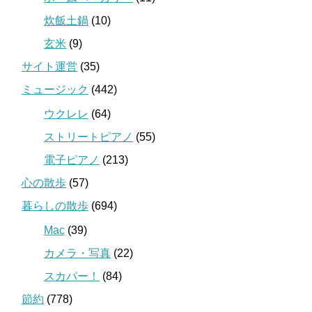
炊飯土鍋
(10)
玄米
(9)
サイト運営
(35)
ミュージック
(442)
ウクレレ
(64)
ストリートピアノ
(55)
電子ピアノ
(213)
心の散歩
(57)
暮らしの散歩
(694)
Mac
(39)
カメラ・写真
(22)
スカパー！
(84)
節約
(778)