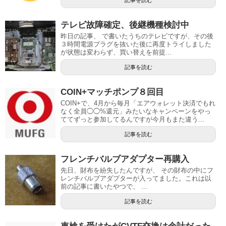
記事を読む
テレビ故障確定、後継機種検討中
昨日の記事、 で書いたうちのテレビですが、その後
３時間電源プラグを抜いた後に再度トライしました
が状態は変わらず、買い替えを前提...
記事を読む
COIN+マッチポンプ８回目
COIN+で、4月から毎月「エアウォレット決済でもれ
なく全員◯◯%還元」みたいなキャンペーンをやっ
ててずっと参加してるんですが今月もまた違う...
記事を読む
フレンチバルブアダプター再購入
先日、財布を紛失したんですが、 その財布の中にフ
レンチバルブアダプターが入ってました。これは以
前の記事に書いたやつで、 ...
記事を読む