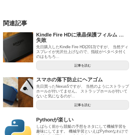
関連記事
Kindle Fire HDに液晶保護フィルム …
失敗
先日購入したKindle Fire HD(2013)ですが、 当然ディ
スプレイが光沢仕上げなので、指紋がベタベタ付く
のはもちろ...
記事を読む
スマホの落下防止にヘアゴム
先日買ったNexus5ですが、 当然のようにストラップ
ホールが付いてません。 ストラップホールが付いて
ないと気になるのが...
記事を読む
Pythonが楽しい
しばらく前から競艇の予想をネタにして機械学習を
趣味にしてます。 機械学習といえばPythonなわけで