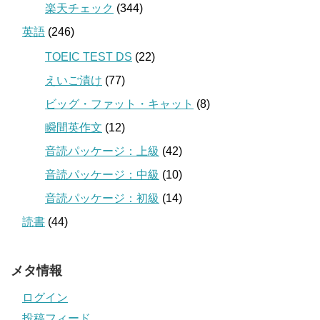
楽天チェック
(344)
英語
(246)
TOEIC TEST DS
(22)
えいご漬け
(77)
ビッグ・ファット・キャット
(8)
瞬間英作文
(12)
音読パッケージ：上級
(42)
音読パッケージ：中級
(10)
音読パッケージ：初級
(14)
読書
(44)
メタ情報
ログイン
投稿フィード