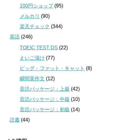
100円ショップ
(95)
メルカリ
(90)
楽天チェック
(344)
英語
(246)
TOEIC TEST DS
(22)
えいご漬け
(77)
ビッグ・ファット・キャット
(8)
瞬間英作文
(12)
音読パッケージ：上級
(42)
音読パッケージ：中級
(10)
音読パッケージ：初級
(14)
読書
(44)