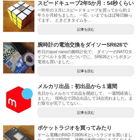
スピードキューブ2年5か月：54秒くらい
一昨年の３月にスピードキューブを買ってから約２
年５か月経ちました。 一応、いまでもほぼ毎日触っ
てます。 ときどきタイムを...
記事を読む
腕時計の電池交換をダイソーSR626で
昨日のipod nanoの腕時計化で、 ダイソーのNATOタ
イプベルトを買ったついでに、SR626というボタン
電池も買いました...
記事を読む
メルカリ出品：初出品から１週間
先日からメルカリで出品を開始して、 一週間経過し
ました。 現時点で28点出品して14点売れました。ま
だ取引が完了してない...
記事を読む
ポケットラジオを買ってみたり
オーム電機のRAD-T180N-Kというラジオを買いまし
た。 中古で550円。 状態は表側は特にキズもなくキ