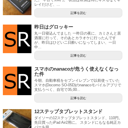
レイだけど、...
記事を読む
昨日はグロッキー
丸一日寝込んでました 一昨日の夜に、カミさんと居
酒屋に行って、そのあとカラオケに行ったんです
が、昨日はひどい二日酔いになってしまい、一日
中...
記事を読む
スマホのnanacoが危うく使えなくなっ
た件
今朝、自動車税をセブンイレブンで以前使っていた
スマホ(Docomo SO-05D)のnanacoモバイルアプリで
支払うべく、自宅で35,00...
記事を読む
12ステップタブレットスタンド
ダイソーの12ステップタブレットスタンド、110円。
先日買ったiPad Air2用に。 スタンドにもなる純正カ
バーを持...