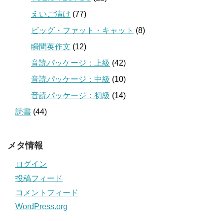
えいご漬け
(77)
ビッグ・ファット・キャット
(8)
瞬間英作文
(12)
音読パッケージ：上級
(42)
音読パッケージ：中級
(10)
音読パッケージ：初級
(14)
読書
(44)
メタ情報
ログイン
投稿フィード
コメントフィード
WordPress.org