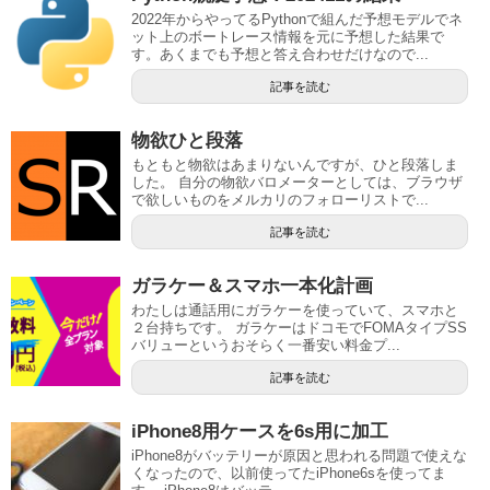
2022年からやってるPythonで組んだ予想モデルでネ
ット上のボートレース情報を元に予想した結果で
す。あくまでも予想と答え合わせだけなので...
記事を読む
物欲ひと段落
もともと物欲はあまりないんですが、ひと段落しま
した。 自分の物欲バロメーターとしては、ブラウザ
で欲しいものをメルカリのフォローリストで...
記事を読む
ガラケー＆スマホ一本化計画
わたしは通話用にガラケーを使っていて、スマホと
２台持ちです。 ガラケーはドコモでFOMAタイプSS
バリューというおそらく一番安い料金プ...
記事を読む
iPhone8用ケースを6s用に加工
iPhone8がバッテリーが原因と思われる問題で使えな
くなったので、以前使ってたiPhone6sを使ってま