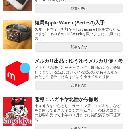
す。 iPhone8はバッテ...
記事を読む
結局Apple Watch (Series3)入手
スマートウォッチ熱からfitbit inspire HRを買ったん
ですが、その後Apple Watchを買いました。 買った
の...
記事を読む
メルカリ出品：ゆうゆうメルカリ便・考
メルカリ内職生活を送っていて、毎日のように発送
してます。 発送にはいろいろ選択肢がありますが、
わたしの場合、発送は「ゆうゆうメルカリ便...
記事を読む
悲報：スガキヤ北陸から撤退
東海地方を中心としてラーメン店「スガキヤ」など
を展開してるスガキコシステムズが、今回のコロナ
の影響を受けて来年の３月までに契約満了や不採算
店...
記事を読む