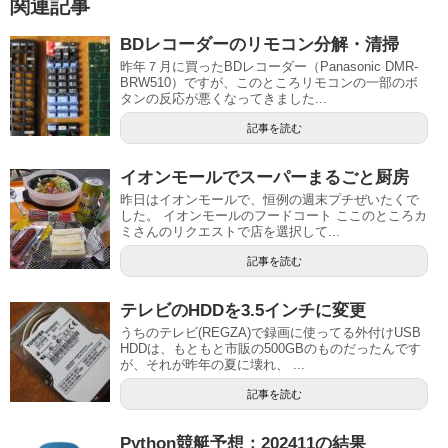
関連記事
BDレコーダーのリモコン分解・清掃
昨年７月に買ったBDレコーダー（Panasonic DMR-
BRW510）ですが、このところリモコンの一部のボ
タンの反応が悪くなってきました...
記事を読む
イオンモールでスーパーまるごと厨房
昨日はイオンモールで、恒例の週末プチぜいたくで
した。 イオンモールのフードコート ここのところカ
ミさんのリクエストで店を選択して...
記事を読む
テレビのHDDを3.5インチに変更
うちのテレビ(REGZA)で録画に使ってる外付けUSB
HDDは、もともと市販の500GBのものだったんです
が、それが昨年の夏に壊れ、 ...
記事を読む
Python競艇予想：202411の結果