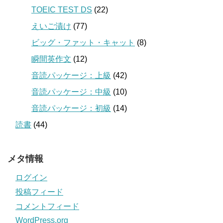
TOEIC TEST DS
(22)
えいご漬け
(77)
ビッグ・ファット・キャット
(8)
瞬間英作文
(12)
音読パッケージ：上級
(42)
音読パッケージ：中級
(10)
音読パッケージ：初級
(14)
読書
(44)
メタ情報
ログイン
投稿フィード
コメントフィード
WordPress.org