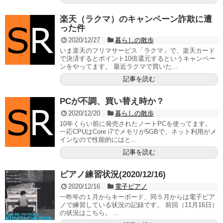
楽天（ラクマ）のキャンペーン詐欺に遭
った件
2020/12/27
暮らしの散歩
いま楽天のフリマサービス「ラクマ」で、楽天カード
で決済するとポイント10倍還元するというキャンペー
ンをやってます。 最近ラクマで買いた...
記事を読む
PCが不調、買い替え時か？
2020/12/20
暮らしの散歩
10年くらい前に発売されたノートPCを使ってます。
一応CPUはCore i7でメモリが5GBで、ネット利用がメ
インなので性能的にはと...
記事を読む
ピアノ練習状況(2020/12/16)
2020/12/16
電子ピアノ
一昨年の１月からキーボード、同５月からは電子ピア
ノで練習している状況の記録です。 前回（11月16日）
の状況はこちら。 ...