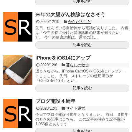
記事を読む
来年の大腸がん検診はなさそう
2020/12/10
からだのこと
先日、住んでいる自治体から電話がありました。 内容
は「今年の春に受けた健康診断の結果が知りたい」
と。 今年の健康診断は、通常の診...
記事を読む
iPhoneをiOS14にアップ
2020/12/6
暮らしの散歩
遅まきながら、iPhone 6sのOSをiOS14にアップデー
トしました。 先日、ストレージの使用済みが
「63.6GB/64GB」とい...
記事を読む
ブログ開設４周年
2020/12/3
サイト運営
今日でブログ開設４周年となりました。 前回、３周年
のときの記事はこちら。 この記事の時点で記事数が
1,066個とあります...
記事を読む