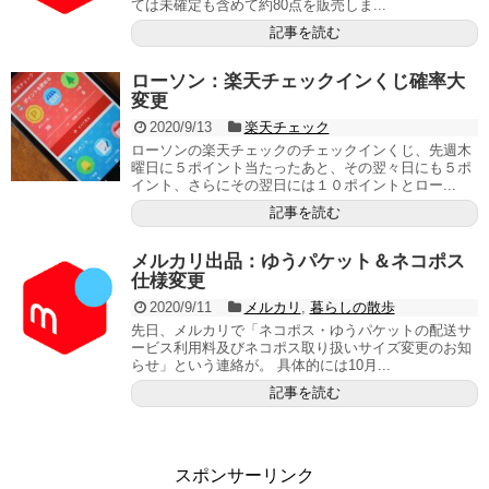
ては未確定も含めて約80点を販売しま...
記事を読む
ローソン：楽天チェックインくじ確率大
変更
2020/9/13
楽天チェック
ローソンの楽天チェックのチェックインくじ、先週木
曜日に５ポイント当たったあと、その翌々日にも５ポ
イント、さらにその翌日には１０ポイントとロー...
記事を読む
メルカリ出品：ゆうパケット＆ネコポス
仕様変更
2020/9/11
メルカリ
,
暮らしの散歩
先日、メルカリで「ネコポス・ゆうパケットの配送サ
ービス利用料及びネコポス取り扱いサイズ変更のお知
らせ」という連絡が。 具体的には10月...
記事を読む
スポンサーリンク