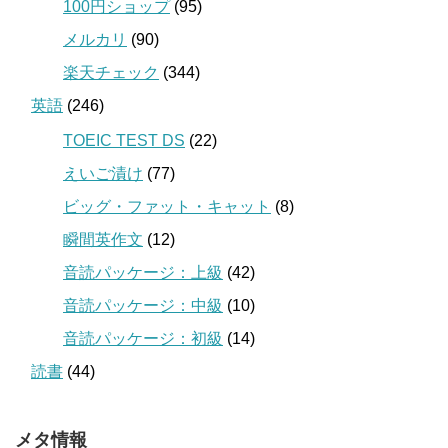
100円ショップ
(95)
メルカリ
(90)
楽天チェック
(344)
英語
(246)
TOEIC TEST DS
(22)
えいご漬け
(77)
ビッグ・ファット・キャット
(8)
瞬間英作文
(12)
音読パッケージ：上級
(42)
音読パッケージ：中級
(10)
音読パッケージ：初級
(14)
読書
(44)
メタ情報