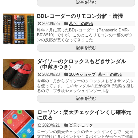
記事を読む
BDレコーダーのリモコン分解・清掃
2020/9/25
暮らしの散歩
昨年７月に買ったBDレコーダー（Panasonic DMR-
BRW510）ですが、このところリモコンの一部のボタ
ンの反応が悪くなってきました...
記事を読む
ダイソーのクロックスもどきサンダル
（中敷きつき）
2020/9/23
100円ショップ
,
暮らしの散歩
今年の１月からダイソーのクロックスもどきサンダル
を使ってます。 このサンダルの底が極薄で危険を感じ
るので、プラ板やメッシュインソールを...
記事を読む
ローソン：楽天チェックインくじ確率元
に戻る
2020/9/21
楽天チェック
ローソンの楽天チェックのチェックインくじで、先日
立て続けに５ポイントや１０ポイントが当たって何事