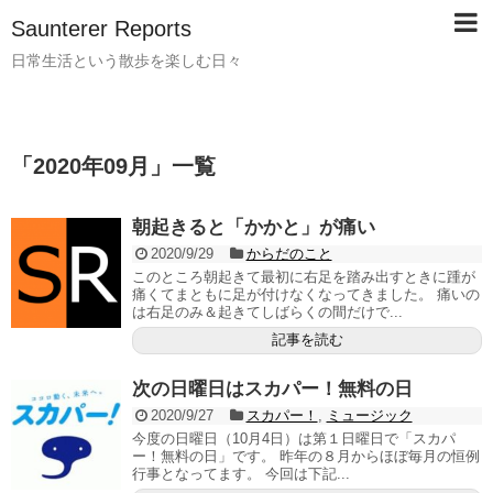
Saunterer Reports
日常生活という散歩を楽しむ日々
「
2020年09月
」
一覧
朝起きると「かかと」が痛い
2020/9/29
からだのこと
このところ朝起きて最初に右足を踏み出すときに踵が
痛くてまともに足が付けなくなってきました。 痛いの
は右足のみ＆起きてしばらくの間だけで...
記事を読む
次の日曜日はスカパー！無料の日
2020/9/27
スカパー！
,
ミュージック
今度の日曜日（10月4日）は第１日曜日で「スカパ
ー！無料の日」です。 昨年の８月からほぼ毎月の恒例
行事となってます。 今回は下記...