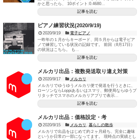
かと思ったら、 10ポイント:0.4680...
記事を読む
ピアノ練習状況(2020/9/19)
2020/9/19
電子ピアノ
一昨年の１月からキーボード、同５月からは電子ピア
ノで練習している状況の記録です。 前回（8月17日）
の状況はこちら。 も...
記事を読む
メルカリ出品：複数発送取り違え対策
2020/9/17
メルカリ
メルカリでゆうゆうメルカリ便で発送を行うときに、
ローソンならLoppiあるいはスマリ、郵便局ならゆうプ
リタッチでスマホのメルカリアプリで表示...
記事を読む
メルカリ出品：価格設定・考
2020/9/15
メルカリ
,
暮らしの散歩
メルカリで出品をはじめて約２ヶ月経ち、完全に趣味
というか日常の一部になってます。 現時点の実績とし