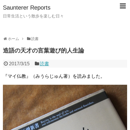
Saunterer Reports
日常生活という散歩を楽しむ日々
ホーム
読書
造語の天才の言葉遊び的人生論
2017/3/15
読書
『マイ仏教』（みうらじゅん著）を読みました。