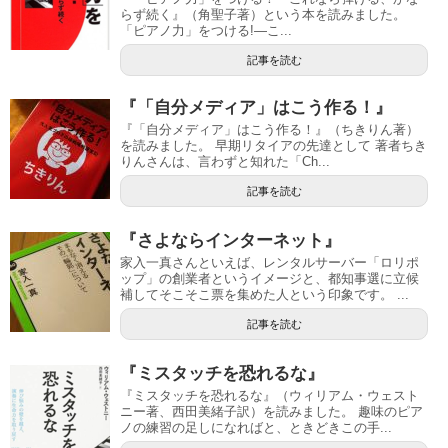
らず続く』（角聖子著）という本を読みました。
「ピアノ力」をつける!―こ...
記事を読む
『「自分メディア」はこう作る！』
『「自分メディア」はこう作る！』（ちきりん著）
を読みました。 早期リタイアの先達として 著者ちき
りんさんは、言わずと知れた「Ch...
記事を読む
『さよならインターネット』
家入一真さんといえば、レンタルサーバー「ロリポ
ップ」の創業者というイメージと、都知事選に立候
補してそこそこ票を集めた人という印象です。 ...
記事を読む
『ミスタッチを恐れるな』
『ミスタッチを恐れるな』（ウィリアム・ウェスト
ニー著、西田美緒子訳）を読みました。 趣味のピア
ノの練習の足しになればと、ときどきこの手...