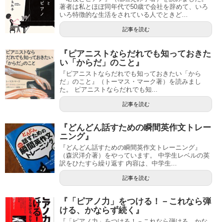
著者は私とほぼ同年代で50歳で会社を辞めて、いろ
いろ特徴的な生活をされている人でときど...
記事を読む
『ピアニストならだれでも知っておきた
い「からだ」のこと』
『ピアニストならだれでも知っておきたい「から
だ」のこと』（トーマス・マーク著）を読みまし
た。 ピアニストならだれでも知...
記事を読む
『どんどん話すための瞬間英作文トレー
ニング』
『どんどん話すための瞬間英作文トレーニング』
（森沢洋介著）をやっています。 中学生レベルの英
訳をひたすら繰り返す 内容は、中学生...
記事を読む
『「ピアノ力」をつける！－これなら弾
ける、かならず続く』
『「ピアノ力」をつける！－これなら弾ける、かな