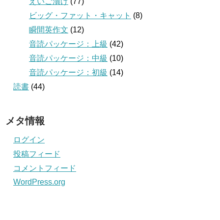
えいご漬け
(77)
ビッグ・ファット・キャット
(8)
瞬間英作文
(12)
音読パッケージ：上級
(42)
音読パッケージ：中級
(10)
音読パッケージ：初級
(14)
読書
(44)
メタ情報
ログイン
投稿フィード
コメントフィード
WordPress.org