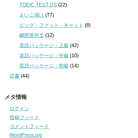
TOEIC TEST DS
(22)
えいご漬け
(77)
ビッグ・ファット・キャット
(8)
瞬間英作文
(12)
音読パッケージ：上級
(42)
音読パッケージ：中級
(10)
音読パッケージ：初級
(14)
読書
(44)
メタ情報
ログイン
投稿フィード
コメントフィード
WordPress.org