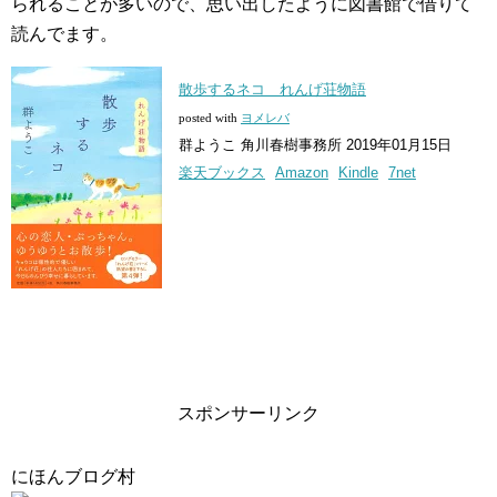
られることが多いので、思い出したように図書館で借りて
読んでます。
散歩するネコ れんげ荘物語
posted with
ヨメレバ
群ようこ 角川春樹事務所 2019年01月15日
楽天ブックス
Amazon
Kindle
7net
スポンサーリンク
にほんブログ村