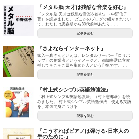
『メタル脳 天才は残酷な音楽を好む』
『メタル脳 天才は残酷な音楽を好む』（中野信子
著）を読みました。 どこかのブログで紹介されてい
て、わたしは思春期から30代前半あたり、...
記事を読む
『さよならインターネット』
家入一真さんといえば、レンタルサーバー「ロリポ
ップ」の創業者というイメージと、都知事選に立候
補してそこそこ票を集めた人という印象です。 ...
記事を読む
『村上式シンプル英語勉強法』
『村上式シンプル英語勉強法』（村上憲郎著）を読
みました。 村上式シンプル英語勉強法―使える英語
を、本気で身につける ...
記事を読む
『こうすればピアノは弾ける-日本人の
手のために-』