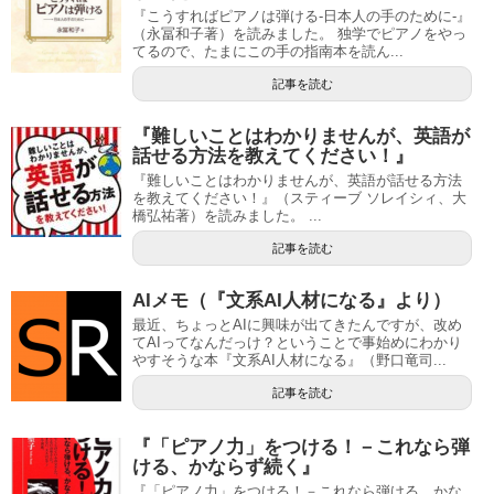
『こうすればピアノは弾ける-日本人の手のために-』
（永冨和子著）を読みました。 独学でピアノをやっ
てるので、たまにこの手の指南本を読ん...
記事を読む
『難しいことはわかりませんが、英語が
話せる方法を教えてください！』
『難しいことはわかりませんが、英語が話せる方法
を教えてください！』（スティーブ ソレイシィ、大
橋弘祐著）を読みました。 ...
記事を読む
AIメモ（『文系AI人材になる』より）
最近、ちょっとAIに興味が出てきたんですが、改め
てAIってなんだっけ？ということで事始めにわかり
やすそうな本『文系AI人材になる』（野口竜司...
記事を読む
『「ピアノ力」をつける！－これなら弾
ける、かならず続く』
『「ピアノ力」をつける！－これなら弾ける、かな