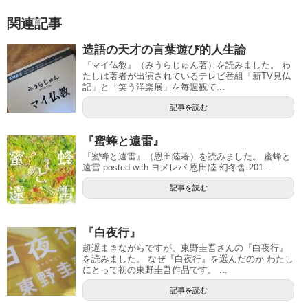
関連記事
造語の天才の言葉遊び的人生論
『マイ仏教』（みうらじゅん著）を読みました。 わ
たしは著者が出演されているテレビ番組「新TV見仏
記」と「笑う洋楽展」を毎週観て...
記事を読む
『蜜蜂と遠雷』
『蜜蜂と遠雷』（恩田陸著）を読みました。 蜜蜂と
遠雷 posted with ヨメレバ 恩田陸 幻冬舎 201...
記事を読む
『白夜行』
超遅まきながらですが、東野圭吾さんの『白夜行』
を読みました。 なぜ『白夜行』を選んだのか わたし
にとって初の東野圭吾作品です。 ...
記事を読む