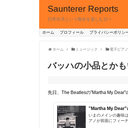
Saunterer Reports
日常生活という散歩を楽しむ日々
ホーム
プロフィール
プライバシーポリシ
ホーム
ミュージック
電子ピア
バッハの小品とかも
先日、The Beatlesの”Martha M
"Martha My D
いまのメインの趣味
アノが前面にフィーチ