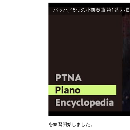
バッハ／5つの小前奏曲 第1番 ハ長調
を練習開始しました。