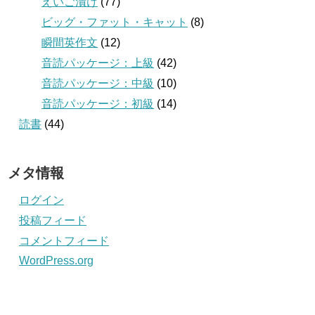
えいご漬け
(77)
ビッグ・ファット・キャット
(8)
瞬間英作文
(12)
音読パッケージ：上級
(42)
音読パッケージ：中級
(10)
音読パッケージ：初級
(14)
読書
(44)
メタ情報
ログイン
投稿フィード
コメントフィード
WordPress.org