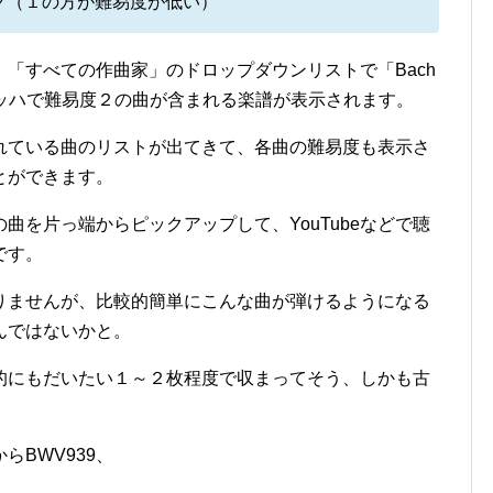
ク（１の方が難易度が低い）
「すべての作曲家」のドロップダウンリストで「Bach
すると、バッハで難易度２の曲が含まれる楽譜が表示されます。
れている曲のリストが出てきて、各曲の難易度も表示さ
とができます。
曲を片っ端からピックアップして、YouTubeなどで聴
です。
りませんが、比較的簡単にこんな曲が弾けるようになる
んではないかと。
的にもだいたい１～２枚程度で収まってそう、しかも古
BWV939、