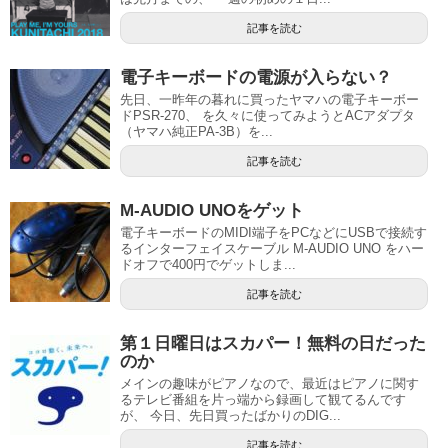
記事を読む
電子キーボードの電源が入らない？
先日、一昨年の暮れに買ったヤマハの電子キーボー
ドPSR-270、 を久々に使ってみようとACアダプタ
（ヤマハ純正PA-3B）を...
記事を読む
M-AUDIO UNOをゲット
電子キーボードのMIDI端子をPCなどにUSBで接続す
るインターフェイスケーブル M-AUDIO UNO をハー
ドオフで400円でゲットしま...
記事を読む
第１日曜日はスカパー！無料の日だった
のか
メインの趣味がピアノなので、最近はピアノに関す
るテレビ番組を片っ端から録画して観てるんです
が、 今日、先日買ったばかりのDIG...
記事を読む