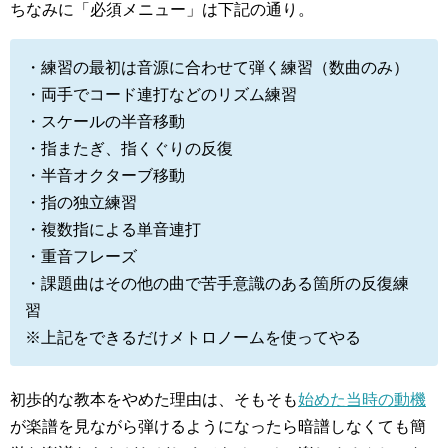
ちなみに「必須メニュー」は下記の通り。
・練習の最初は音源に合わせて弾く練習（数曲のみ）
・両手でコード連打などのリズム練習
・スケールの半音移動
・指またぎ、指くぐりの反復
・半音オクターブ移動
・指の独立練習
・複数指による単音連打
・重音フレーズ
・課題曲はその他の曲で苦手意識のある箇所の反復練
習
※上記をできるだけメトロノームを使ってやる
初歩的な教本をやめた理由は、そもそも
始めた当時の動機
が楽譜を見ながら弾けるようになったら暗譜しなくても簡