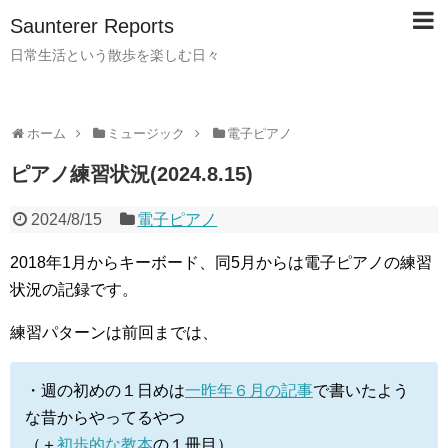
Saunterer Reports
日常生活という散歩を楽しむ日々
ホーム
ミュージック
電子ピアノ
ピアノ練習状況(2024.8.15)
2024/8/15
電子ピアノ
2018
年
1
月からキーボード、同
5
月からは電子ピアノの練習
状況の記録です。
練習パターンは前回までは、
・週の初めの１日めは
一昨年６月の記事
で書いたよう
な昔からやってるやつ
（＋
初歩的な教本
の１冊目）