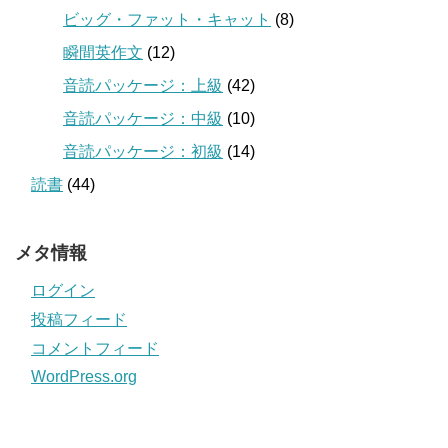
ビッグ・ファット・キャット
(8)
瞬間英作文
(12)
音読パッケージ：上級
(42)
音読パッケージ：中級
(10)
音読パッケージ：初級
(14)
読書
(44)
メタ情報
ログイン
投稿フィード
コメントフィード
WordPress.org