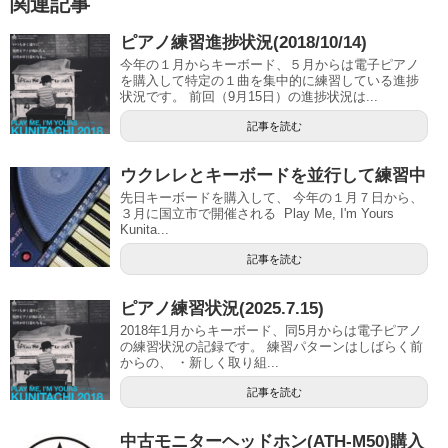
関連記事
ピアノ練習進捗状況(2018/10/14)
今年の１月からキーボード、５月からは電子ピアノ
を購入して特定の１曲を集中的に練習している進捗
状況です。 前回（9月15日）の進捗状況は...
記事を読む
ウクレレとキーボードを並行して練習中
先日キーボードを購入して、 今年の１月７日から、
３月に国立市で開催される Play Me, I'm Yours
Kunita...
記事を読む
ピアノ練習状況(2025.7.15)
2018年1月からキーボード、同5月からは電子ピアノ
の練習状況の記録です。 練習パターンはしばらく前
からの、 ・新しく取り組...
記事を読む
中古モニターヘッドホン(ATH-M50)購入