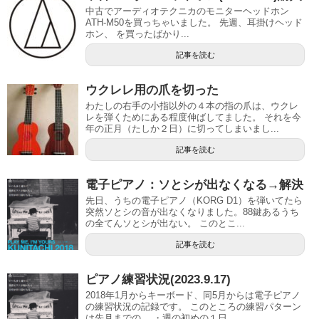
中古でアーディオテクニカのモニターヘッドホン
ATH-M50を買っちゃいました。 先週、耳掛けヘッド
ホン、 を買ったばかり...
記事を読む
ウクレレ用の爪を切った
わたしの右手の小指以外の４本の指の爪は、ウクレ
レを弾くためにある程度伸ばしてました。 それを今
年の正月（たしか２日）に切ってしまいまし...
記事を読む
電子ピアノ：ソとシが出なくなる→解決
先日、うちの電子ピアノ（KORG D1）を弾いてたら
突然ソとシの音が出なくなりました。88鍵あるうち
の全てんソとシが出ない。 このとこ...
記事を読む
ピアノ練習状況(2023.9.17)
2018年1月からキーボード、同5月からは電子ピアノ
の練習状況の記録です。 このところの練習パターン
は先月までの、 ・週の初めの１日...