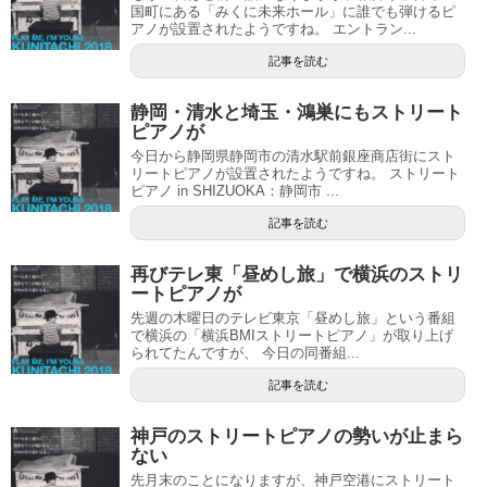
国町にある「みくに未来ホール」に誰でも弾けるピ
アノが設置されたようですね。 エントラン...
記事を読む
静岡・清水と埼玉・鴻巣にもストリート
ピアノが
今日から静岡県静岡市の清水駅前銀座商店街にスト
リートピアノが設置されたようですね。 ストリート
ピアノ in SHIZUOKA：静岡市 ...
記事を読む
再びテレ東「昼めし旅」で横浜のストリ
ートピアノが
先週の木曜日のテレビ東京「昼めし旅」という番組
で横浜の「横浜BMIストリートピアノ」が取り上げ
られてたんですが、 今日の同番組...
記事を読む
神戸のストリートピアノの勢いが止まら
ない
先月末のことになりますが、神戸空港にストリート