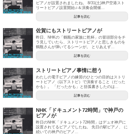
ピアノが設置されましたね。 8/31(土)神戸空港スト
リートピアノ設置開始♫＆演奏会開催...
記事を読む
佐賀にもストリートピアノが
昨日、NHKの「鶴瓶の家族に乾杯」の冒頭部分をチ
ラ見していたら、ストリートピアノと思しきものを
鶴瓶さんが弾いてるシーンが。 とりあえず...
記事を読む
ストリートピアノ事情に想う
わたしの電子ピアノの練習のひとつの目的はストリ
ートピアノ（以下ストピ）で演奏すること（だった
かも）。 「だったかも」と括弧書きしたのは...
記事を読む
NHK「ドキュメント72時間」で神戸の
ピアノが
昨日のNHK「ドキュメント72時間」はデュオ神戸に
設置されてるピアノでしたね。 先日の駅ピアノ、 に
続いての神戸のピアノ...