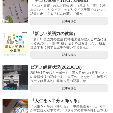
『ネコと昼寝－れんげ荘物語』
『ネコと昼寝－れんげ荘物語』（群ようこ著）を読
みました。 リタイア、セミリタイア界隈ではたまに
話題に出てくる『れんげ荘』『働か...
記事を読む
『新しい英語力の教室』
「新しい英語力の教室 同時通訳者が教える本当に使
える英語術」（田中 慶子 著）を読みました。 最近
英語学習に関する記事を書いてませんが...
記事を読む
ピアノ練習状況(2021/8/16)
2018年1月からキーボード、同５月からは電子ピアノ
の練習状況の記録です。 毎度のことながら、練習パ
ターンは基本的に昨年６月の記事にか...
記事を読む
『人生を＜半分＞降りる』
『人生を＜半分＞降りる』（中島義道著）は、何年
か前に読んだ本です。 リタイアの背中を押した本 わ