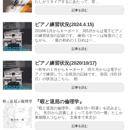
たしがリタイアするにあたって、背...
記事を読む
ピアノ練習状況(2024.4.15)
2018年1月からキーボード、同5月からは電子ピアノ
の練習状況の記録です。 練習パターンは毎度のこと
ながら、 ・週の初めの１日めは一...
記事を読む
ピアノ練習状況(2020/10/17)
一昨年の１月からキーボード、同５月からは電子ピ
アノで練習している状況の記録です。 前回（9月19
日）の状況はこちら。 相...
記事を読む
『暇と退屈の倫理学』
『暇と退屈の倫理学』（國分功一郎著）を読みまし
た。 先日から読書しまくってる中での一冊。たしか
東畑開人つながり。 文庫本で本文が...
記事を読む