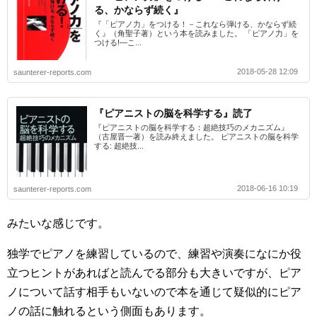
る、かならず続く』
『「ピアノ力」をつける！－これなら弾ける、かならず続
く』（角聖子著）という本を読みました。 「ピアノ力」を
つける!―こ...
2018-05-28 12:09
saunterer-reports.com
『ピアニストの脳を科学する』読了
『ピアニストの脳を科学する：超絶技巧のメカニズム』
（古屋晋一著）を読み終えました。 ピアニストの脳を科学
する: 超絶技...
2018-06-16 10:19
saunterer-reports.com
みたいな感じです。
独学でピアノを練習しているので、練習や演奏になにか役
立つヒントがあればと読んでる部分も大きいですが、ピア
ノについて話す相手もいないので本を通じて疑似的にピア
ノの話に触れるという側面もあります。