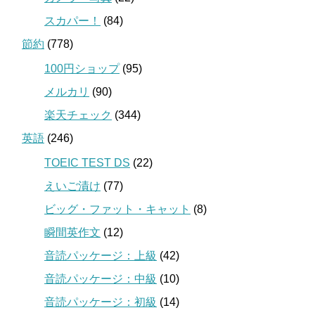
スカパー！
(84)
節約
(778)
100円ショップ
(95)
メルカリ
(90)
楽天チェック
(344)
英語
(246)
TOEIC TEST DS
(22)
えいご漬け
(77)
ビッグ・ファット・キャット
(8)
瞬間英作文
(12)
音読パッケージ：上級
(42)
音読パッケージ：中級
(10)
音読パッケージ：初級
(14)