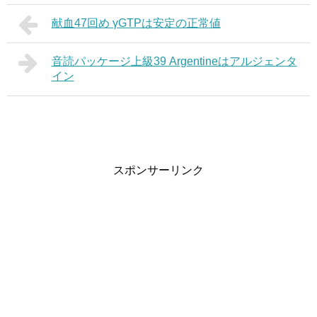
献血47回め γGTPは安定の正常値
音読パッケージ上級39 Argentineはアルジェンタ
イン
スポンサーリンク