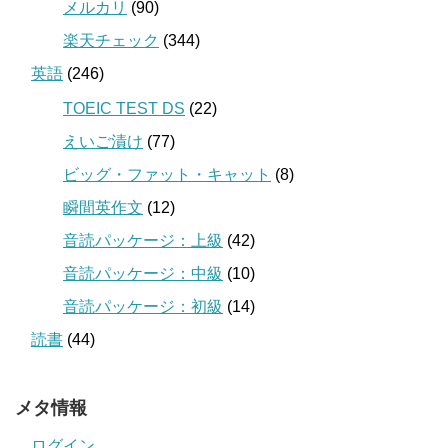
メルカリ
(90)
楽天チェック
(344)
英語
(246)
TOEIC TEST DS
(22)
えいご漬け
(77)
ビッグ・ファット・キャット
(8)
瞬間英作文
(12)
音読パッケージ：上級
(42)
音読パッケージ：中級
(10)
音読パッケージ：初級
(14)
読書
(44)
メタ情報
ログイン