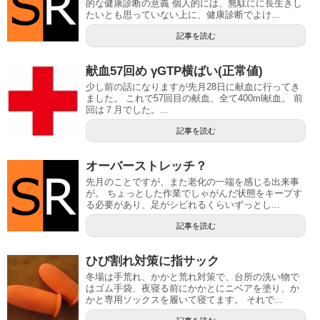
的な健康診断の意義 個人的には、無駄にに長生きし
たいとも思っていない上に、健康診断でよけ...
記事を読む
献血57回め γGTP横ばい(正常値)
少し前の話になりますが先月28日に献血に行ってき
ました。 これで57回目の献血、全て400ml献血。 前
回は７月でした。...
記事を読む
オーバーストレッチ？
先月のことですが、また老化の一端を感じる出来事
が。 ちょっとした作業でしゃがんだ状態をキープす
る必要があり、足がシビれるくらいずっとし...
記事を読む
ひび割れ対策に指サック
冬場は手荒れ、かかと荒れ対策で、台所の洗い物で
はゴム手袋、夜寝る前にかかとにニベアを塗り、か
かと専用ソックスを履いて寝てます。 それで...