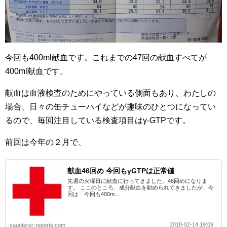
今回も400ml献血です。これまでの47回の献血すべてが
400ml献血です。
献血は血液検査のためにやっている側面もあり、わたしの
場合、日々の缶チューハイなどが趣味のひとつになってい
るので、毎回注目している検査項目はγ-GTPです。
前回は今年の２月で、
献血46回め 今回もγGTPは正常値
先週の火曜日に献血に行ってきました。46回めになりま
す。 ここのところ、成分献血を勧められてきましたが、今
回は「今回も400m...
2018-02-14 19:09
saunterer-reports.com