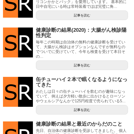
リコンかかとパック」を愛用しています。 基本的に
日中自宅にいる時は常時装着でほぼ完璧に角...
記事を読む
健康診断の結果(2020)：大腸がん検診陽
性判定
毎年この時期は自治体の無料の健康診断を受けてい
て、大腸がん検診はオプションなんですが無料なの
でついでに受けていて、今年も検査を受けて本日そ
の...
記事を読む
缶チューハイ２本で眠くなるようになっ
てきた
わたしは日々の缶チューハイを飲むのが趣味になっ
ていて、例えば夕方軽い散歩に出かけるとローソン
やウェルシアなんかで125円程度で売られている5...
記事を読む
健康診断の結果と最近のからだのこと
先日、自治体の健康診断を受診してきました。 個人