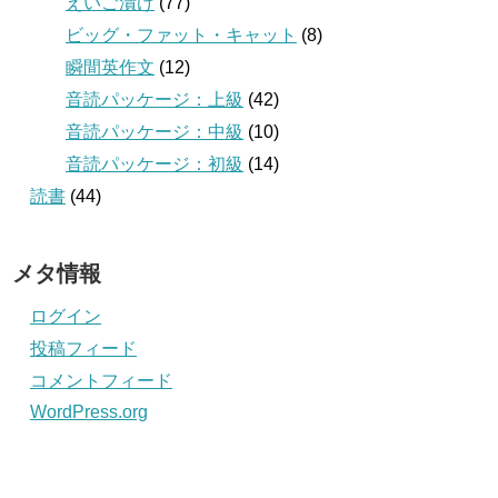
えいご漬け
(77)
ビッグ・ファット・キャット
(8)
瞬間英作文
(12)
音読パッケージ：上級
(42)
音読パッケージ：中級
(10)
音読パッケージ：初級
(14)
読書
(44)
メタ情報
ログイン
投稿フィード
コメントフィード
WordPress.org