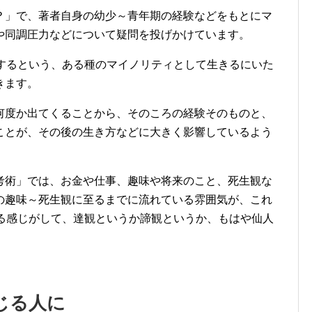
？」で、著者自身の幼少～青年期の経験などをもとにマ
や同調圧力などについて疑問を投げかけています。
居するという、ある種のマイノリティとして生きるにいた
きます。
何度か出てくることから、そのころの経験そのものと、
ことが、その後の生き方などに大きく影響しているよう
考術」では、お金や仕事、趣味や将来のこと、死生観な
の趣味～死生観に至るまでに流れている雰囲気が、これ
いる感じがして、達観というか諦観というか、もはや仙人
じる人に