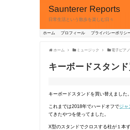
Saunterer Reports
日常生活という散歩を楽しむ日々
ホーム
プロフィール
プライバシーポリシ
ホーム
ミュージック
電子ピア
キーボードスタンド
キーボードスタンドを買い替えました
これまでは2018年でハードオフで
ジャ
てきたやつを使ってました。
X型のスタンドでクロスする柱が１本