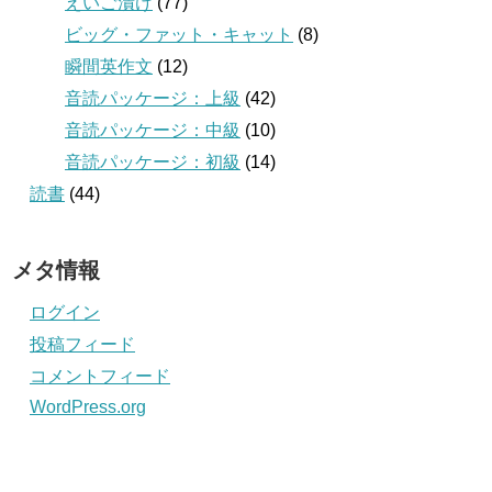
えいご漬け
(77)
ビッグ・ファット・キャット
(8)
瞬間英作文
(12)
音読パッケージ：上級
(42)
音読パッケージ：中級
(10)
音読パッケージ：初級
(14)
読書
(44)
メタ情報
ログイン
投稿フィード
コメントフィード
WordPress.org