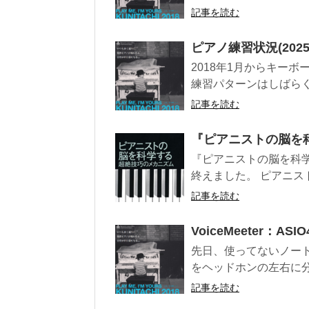
記事を読む
ピアノ練習状況(2025.4
2018年1月からキー
練習パターンはしばらく前
記事を読む
『ピアニストの脳を
『ピアニストの脳を科
終えました。 ピアニスト
記事を読む
VoiceMeeter：AS
先日、使ってないノート
をヘッドホンの左右に分
記事を読む