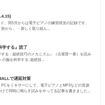
.15)
ボード、同5月からは電子ピアノの練習状況の記録です。
から、 ・新しく取り組ん...
科学する』読了
学する：超絶技巧のメカニズム』（古屋晋一著）を読み
の脳を科学する: 超絶技...
IO4ALLで遅延対策
PCをミキサーにして、電子ピアノとMP3などの音源
けて同時に鳴らす試みをやってる記事を書きました...