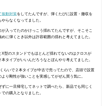
て振動対策
をしてたんですが、弾くたびに設置・撤収を
ちやらなくなってました。
力が入ってたのかけっこう揺れてたんですが、そこそこ
強めに弾くとき以外は許容範囲の揺れと考えてました。
。
とX型のスタンドでもほとんど揺れてないのはクロスが
２本タイプがいいんだろうなとぼんやり考えてました。
0円くらいで２本タイプが中古で売ってたので、店頭で設置
のより剛性が強いことを実感してがぜん買う気に。
ぜずに一旦帰宅してネットで調べたら、新品でも同じく
トでの購入となりました。