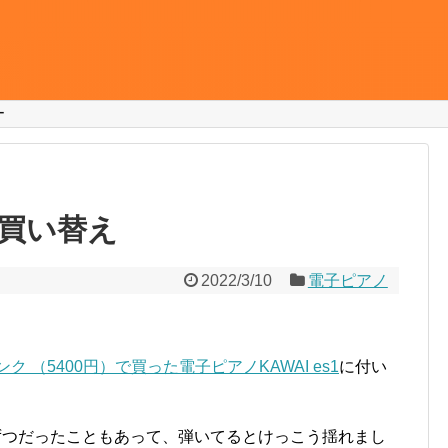
ー
ノ
買い替え
2022/3/10
電子ピアノ
。
ンク （5400円）で買った電子ピアノKAWAI es1
に付い
ずつだったこともあって、弾いてるとけっこう揺れまし