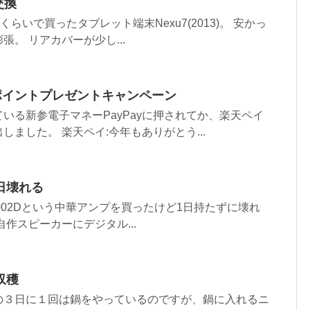
交換
くらいで買ったタブレット端末Nexu7(2013)。 安かっ
。 リアカバーが少し...
ポイントプレゼントキャンペーン
いる新参電子マネーPayPayに押されてか、楽天ペイ
ました。 楽天ペイ:今年もありがとう...
日壊れる
 FK-1002Dという中華アンプを買ったけど1日持たずに壊れ
作スピーカーにデジタル...
収穫
の３日に１回は鍋をやっているのですが、鍋に入れるニ