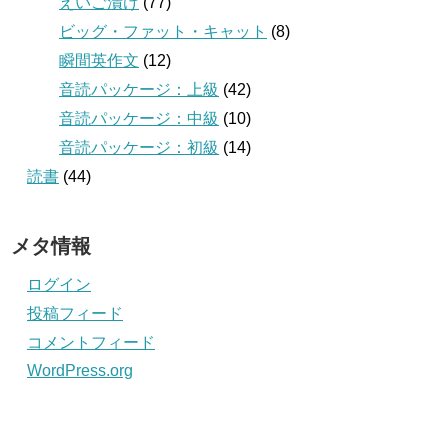
えいご漬け
(77)
ビッグ・ファット・キャット
(8)
瞬間英作文
(12)
音読パッケージ：上級
(42)
音読パッケージ：中級
(10)
音読パッケージ：初級
(14)
読書
(44)
メタ情報
ログイン
投稿フィード
コメントフィード
WordPress.org