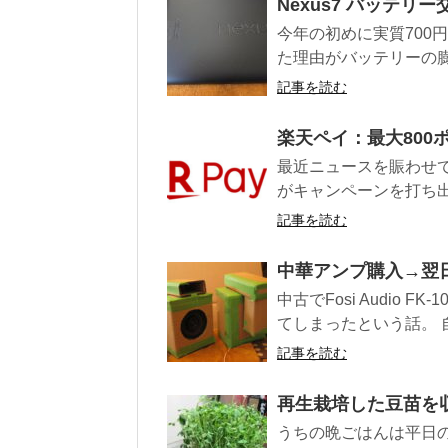
Nexus7 バッテリー
今年の初めに実質700円
た理由がバッテリーの膨張
記事を読む
楽天ペイ：最大800
最近ニュースを賑わせて
がキャンペーンを打ち出し
記事を読む
中華アンプ購入→翌
中古でFosi Audio
てしまったという話。 自
記事を読む
再生栽培した豆苗を
うちの晩ごはんは平日