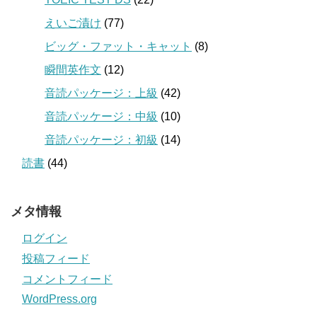
えいご漬け
(77)
ビッグ・ファット・キャット
(8)
瞬間英作文
(12)
音読パッケージ：上級
(42)
音読パッケージ：中級
(10)
音読パッケージ：初級
(14)
読書
(44)
メタ情報
ログイン
投稿フィード
コメントフィード
WordPress.org