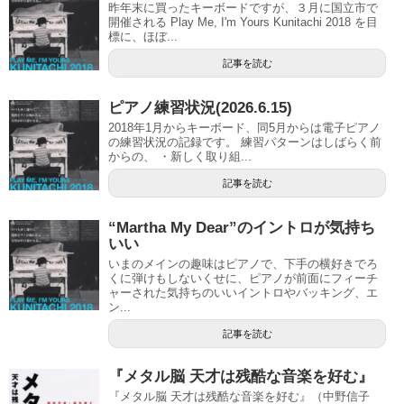
昨年末に買ったキーボードですが、３月に国立市で
開催される Play Me, I'm Yours Kunitachi 2018 を目
標に、ほぼ...
記事を読む
ピアノ練習状況(2026.6.15)
2018年1月からキーボード、同5月からは電子ピアノ
の練習状況の記録です。 練習パターンはしばらく前
からの、 ・新しく取り組...
記事を読む
“Martha My Dear”のイントロが気持ち
いい
いまのメインの趣味はピアノで、下手の横好きでろ
くに弾けもしないくせに、ピアノが前面にフィーチ
ャーされた気持ちのいいイントロやバッキング、エ
ン...
記事を読む
『メタル脳 天才は残酷な音楽を好む』
『メタル脳 天才は残酷な音楽を好む』（中野信子