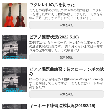
ウクレレ用の爪を切った
わたしの右手の小指以外の４本の指の爪は、ウクレ
レを弾くためにある程度伸ばしてました。 それを今
年の正月（たしか２日）に切ってしまいまし...
記事を読む
ピアノ練習状況(2022.5.18)
2018年1月からキーボード、同5月からは電子ピアノ
の練習状況の記録です。 先々月くらいまでは一昨年
６月の記事で書いたような練習パター...
記事を読む
ピアノ課題曲練習：超スローテンポの試
み
昨年の１月から特定の１曲(Boogie Woogie Stomp)を
ずっと練習してるんですが、 わたしにはハードルが
高すぎたの...
記事を読む
キーボード練習進捗状況(2018/2/15)