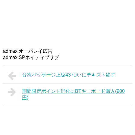
admax:オーバレイ広告
admax:SPネイティブサブ
音読パッケージ上級43 ついにテキスト終了
期間限定ポイント消化にBTキーボード購入(900
円)