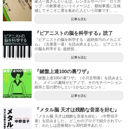
家入一真さんといえば、レンタルサーバー「ロリポ
ップ」の創業者というイメージと、都知事選に立候
補してそこそこ票を集めた人という印象です。 ...
記事を読む
『ピアニストの脳を科学する』読了
『ピアニストの脳を科学する：超絶技巧のメカニズ
ム』（古屋晋一著）を読み終えました。 ピアニスト
の脳を科学する: 超絶技...
記事を読む
『鍵盤上達100の裏ワザ』
『鍵盤上達100の裏ワザ』（小川文明著）を読みまし
た。 メインの趣味がピアノで、そのモチベーション
維持と芸の肥やしというかなにかヒント...
記事を読む
『メタル脳 天才は残酷な音楽を好む』
『メタル脳 天才は残酷な音楽を好む』（中野信子
著）を読みました。 どこかのブログで紹介されてい
て、わたしは思春期から30代前半あたり、...