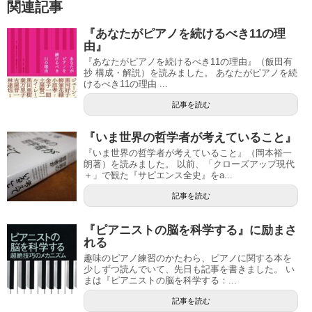
関連記事
『あなたがピアノを続けるべき11の理
由』
『あなたがピアノを続けるべき11の理由』（飯田有
抄 構成・解説）を読みました。 あなたがピアノを続
けるべき11の理由 ...
記事を読む
『いま世界の哲学者が考えていること』
『いま世界の哲学者が考えていること』（岡本裕一
朗著）を読みました。 以前、「クローズアップ現代
＋」で観た『サピエンス全史』をa...
記事を読む
『ピアニストの脳を科学する』に励まさ
れる
趣味のピアノ練習のかたわら、ピアノに関する本を
少しずつ読んでいて、先日も記事を書きました。 い
まは『ピアニストの脳を科学する：...
記事を読む