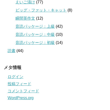
えいご漬け
(77)
ビッグ・ファット・キャット
(8)
瞬間英作文
(12)
音読パッケージ：上級
(42)
音読パッケージ：中級
(10)
音読パッケージ：初級
(14)
読書
(44)
メタ情報
ログイン
投稿フィード
コメントフィード
WordPress.org