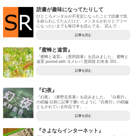
読書が趣味になってたりして
ひところメンタルが不安定になったことで読書で気
を紛らわしてたんだけど、メンタルがわりとフツー
になったいまでも毎日本を読んでる。 読んで...
記事を読む
『蜜蜂と遠雷』
『蜜蜂と遠雷』（恩田陸著）を読みました。 蜜蜂と
遠雷 posted with ヨメレバ 恩田陸 幻冬舎 201...
記事を読む
『幻夜』
『幻夜』（東野圭吾著）を読みました。 『白夜行』
の続編 以前に記事で書いたように『白夜行』の続編
ともされている作品です。 ...
記事を読む
『さよならインターネット』