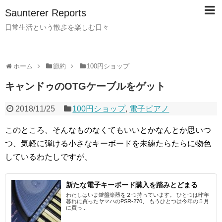
Saunterer Reports
日常生活という散歩を楽しむ日々
ホーム
節約
100円ショップ
キャンドゥのOTGケーブルをゲット
2018/11/25
100円ショップ
,
電子ピアノ
このところ、そんなものなくてもいいとかなんとか思いつ
つ、気軽に弾ける小さなキーボードを未練たらたらに物色
しているわたしですが、
新たな電子キーボード購入を踏みとどまる
わたしはいま鍵盤楽器を２つ持っています。 ひとつは昨年
暮れに買ったヤマハのPSR-270、 もうひとつは今年の５月
に買っ...