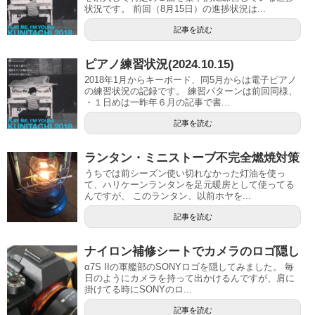
状況です。 前回（8月15日）の進捗状況は...
記事を読む
ピアノ練習状況(2024.10.15)
2018年1月からキーボード、同5月からは電子ピアノ
の練習状況の記録です。 練習パターンは前回同様、
・１日めは一昨年６月の記事で書...
記事を読む
ランタン・ミニストーブ不完全燃焼対策
うちでは前シーズン使い切れなかった灯油を使っ
て、ハリケーンランタンを足元暖房として使ってる
んですが、 このランタン、以前ホヤを...
記事を読む
ナイロン補修シートでカメラのロゴ隠し
α7S IIの軍艦部のSONYロゴを隠してみました。 毎
日のようにカメラを持って出かけるんですが、肩に
掛けてる時にSONYのロ...
記事を読む