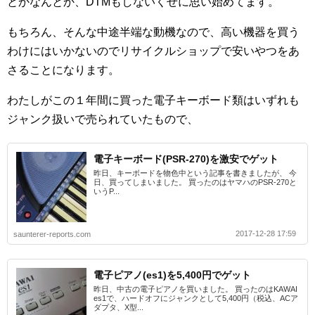
とかなんとか、DTMもしないくせに思い始めてます。
もちろん、そんな中途半端な動機なので、高い機器を買う
わけにはいかないのでリサイクルショップで安いやつをあ
さることになります。
わたしがこの１年間に買った電子キーボード類はいずれも
ジャンク扱いで売られていたもので、
電子キーボード(PSR-270)を激安でゲット
昨日、キーボードを物色中という記事を書きましたが、 今
日、買ってしまいました。 買ったのはヤマハのPSR-270と
いうP...
2017-12-28 17:59
saunterer-reports.com
電子ピアノ(es1)を5,400円でゲット
昨日、中古の電子ピアノを買いました。 買ったのはKAWAI
es1で、ハードオフにジャンクとして5,400円（税込、ACア
ダプタ、X型...