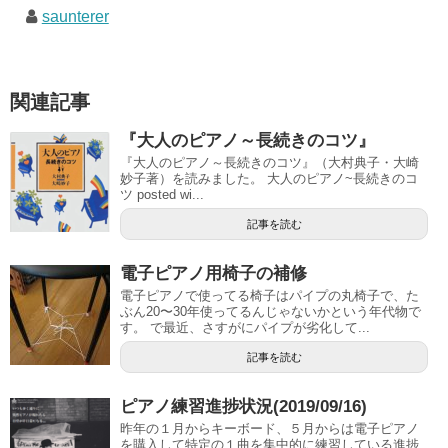
saunterer
関連記事
『大人のピアノ～長続きのコツ』
『大人のピアノ～長続きのコツ』（大村典子・大崎
妙子著）を読みました。 大人のピアノ~長続きのコ
ツ posted wi...
記事を読む
電子ピアノ用椅子の補修
電子ピアノで使ってる椅子はパイプの丸椅子で、た
ぶん20〜30年使ってるんじゃないかという年代物で
す。 で最近、さすがにパイプが劣化して...
記事を読む
ピアノ練習進捗状況(2019/09/16)
昨年の１月からキーボード、５月からは電子ピアノ
を購入して特定の１曲を集中的に練習している進捗