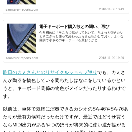
2018-11-06 13:49
saunterer-reports.com
電子キーボード購入欲との闘い、再び
今月初めに「そこらに転がしておいて、ちょっと弾きたい
ときにさっと使って終わったらまた転がしておく」ような
目的で小さめのキーボードを買おうかど...
2018-11-20 19:29
saunterer-reports.com
昨日のカミさんとのリサイクルショップ巡り
でも、カミさ
んが陶器を物色している間わたしはなにをしているかとい
うと、キーボード関係の物色がメインだったりするわけで
す。
以前は、単体で気軽に演奏できるカシオのSA-46やSA-76あ
たりが最有力候補だったわけですが、最近ではどうせ買う
ならMIDI出力があるやつのほうが将来的に使い道が拡がる