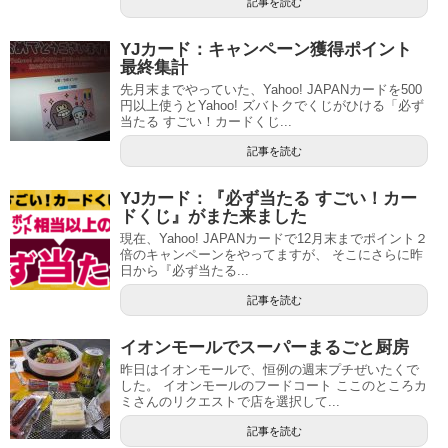
記事を読む
YJカード：キャンペーン獲得ポイント
最終集計
先月末までやっていた、Yahoo! JAPANカードを500
円以上使うとYahoo! ズバトクでくじがひける「必ず
当たる すごい！カードくじ...
記事を読む
YJカード：『必ず当たる すごい！カー
ドくじ』がまた来ました
現在、Yahoo! JAPANカードで12月末までポイント２
倍のキャンペーンをやってますが、 そこにさらに昨
日から『必ず当たる...
記事を読む
イオンモールでスーパーまるごと厨房
昨日はイオンモールで、恒例の週末プチぜいたくで
した。 イオンモールのフードコート ここのところカ
ミさんのリクエストで店を選択して...
記事を読む