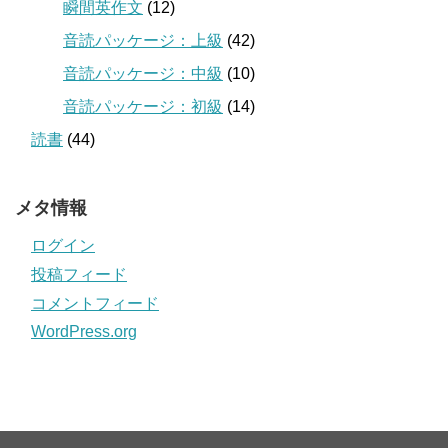
瞬間英作文
(12)
音読パッケージ：上級
(42)
音読パッケージ：中級
(10)
音読パッケージ：初級
(14)
読書
(44)
メタ情報
ログイン
投稿フィード
コメントフィード
WordPress.org