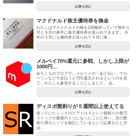
記事を読む
マクドナルド株主優待券を換金
わたしはマクドナルドの株を100株持っていて毎年３
月と９月の後半に株主優待券が送られてきます。 今
年の３月にも優待券が送られて４月に換...
記事を読む
メルペイ70%還元に参戦、しかし上限が
1000円…
あちこちのブログで、メルペイの「あと払い」でロ
ーソンなどで支払うと70%還元されるというのを見
て、わたしも参加することにしました。 あ...
記事を読む
ディスポ髭剃りが５週間以上使えてる
使っていたシックのクアトロ４という髭剃りの替刃
ストックが最後の１つになったことに伴い、次の髭
剃り用カミソリを検討しているという記事をひと月
ほ...