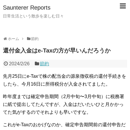
Saunterer Reports
日常生活という散歩を楽しむ日々
ホーム
節約
還付金入金はe-Taxの方が早いんだろうか
2024/2/26
節約
先月25日にe-Taxで株の配当金の源泉徴収税の還付手続きを
したら、今月16日に所得税分が入金されてました。
昨年度までは確定申告期間（2月中旬〜3月中旬）に税務署
に紙で提出してたんですが、入金はだいたいひと月かかっ
てた気がするのでそれよりも早いですな。
これがe-Taxのおかげなのか、確定申告期間前の還付申告だ