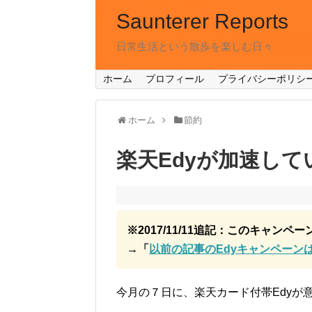
Saunterer Reports
日常生活という散歩を楽しむ日々
ホーム
プロフィール
プライバシーポリシ
ホーム
節約
楽天Edyが加速して
※2017/11/11追記：このキャン
→「
以前の記事のEdyキャンペーン
今月の７日に、楽天カード付帯Edyが