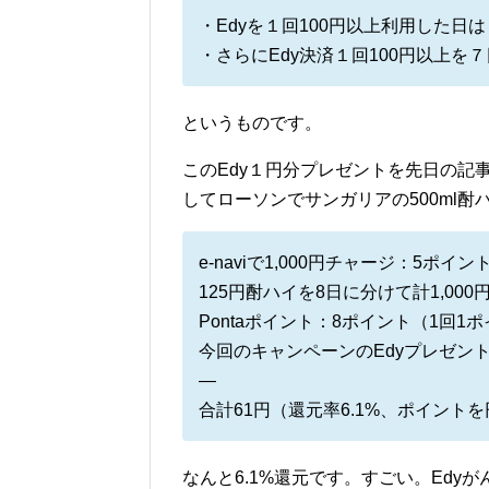
・Edyを１回100円以上利用した日
・さらにEdy決済１回100円以上を
というものです。
このEdy１円分プレゼントを先日の記事
してローソンでサンガリアの500ml酎
e-naviで1,000円チャージ：5ポイ
125円酎ハイを8日に分けて計1,00
Pontaポイント：8ポイント（1回1ポ
今回のキャンペーンのEdyプレゼント
—
合計61円（還元率6.1%、ポイン
なんと6.1%還元です。すごい。Edy