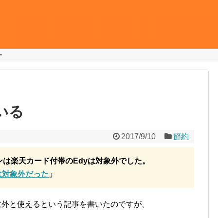
ー
いる
2017/9/10
節約
ペーンは楽天カード付帯のEdyは対象外でした。
は対象外だった
」
意外と使えるという記事を書いたのですが、