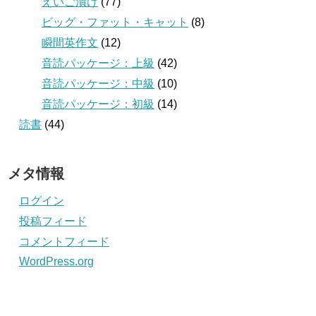
えいご漬け
(77)
ビッグ・ファット・キャット
(8)
瞬間英作文
(12)
音読パッケージ：上級
(42)
音読パッケージ：中級
(10)
音読パッケージ：初級
(14)
読書
(44)
メタ情報
ログイン
投稿フィード
コメントフィード
WordPress.org