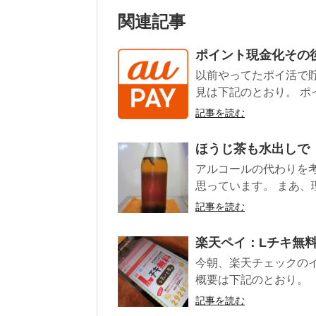
関連記事
ポイント現金化その
以前やってたポイ活で
見は下記のとおり。 ポイント
記事を読む
ほうじ茶も水出しで
アルコールの代わりを
思っています。 まあ、
記事を読む
楽天ペイ：Lチキ無
今朝、楽天チェックの
概要は下記のとおり。 ・キ
記事を読む