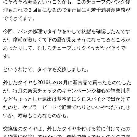
にそろそろ寿命ということかも。このチューブのパンク修
理もこれで３回目になるので見た目にも若干満身創痍感が
でてきてます。
今回、パンク修理でタイヤを外して状態を確認したんです
が、摩耗が激しくて下の層が見えそうになってるところが
あったりして、むしろチューブよりタイヤがヤバそうで
す。
というわけで、タイヤも交換しました。
外したタイヤも2016年の８月に新古品で買ったものでした
が、毎月の楽天チェックのキャンペーンや都心や神奈川県
などちょっとした遠出は基本的にクロスバイクで出かけて
たのと、ケブラービードで軽量でわりといいやつだったせ
いか、寿命もこんなものかも。
交換後のタイヤは、外したタイヤを付ける前に付けてたの
を物置に保管してたやつで、前輪で使ってたものなので溝