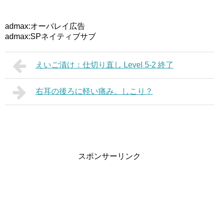
admax:オーバレイ広告
admax:SPネイティブサブ
えいご漬け：仕切り直し Level 5-2 終了
右耳の後ろに軽い痛み。しこり？
スポンサーリンク