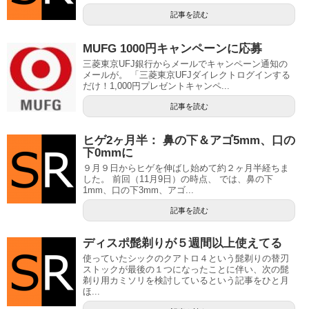
記事を読む
MUFG 1000円キャンペーンに応募
三菱東京UFJ銀行からメールでキャンペーン通知の
メールが。 「三菱東京UFJダイレクトログインする
だけ！1,000円プレゼントキャンペ...
記事を読む
ヒゲ2ヶ月半： 鼻の下＆アゴ5mm、口の
下0mmに
９月９日からヒゲを伸ばし始めて約２ヶ月半経ちま
した。 前回（11月9日）の時点、 では、鼻の下
1mm、口の下3mm、アゴ...
記事を読む
ディスポ髭剃りが５週間以上使えてる
使っていたシックのクアトロ４という髭剃りの替刃
ストックが最後の１つになったことに伴い、次の髭
剃り用カミソリを検討しているという記事をひと月
ほ...