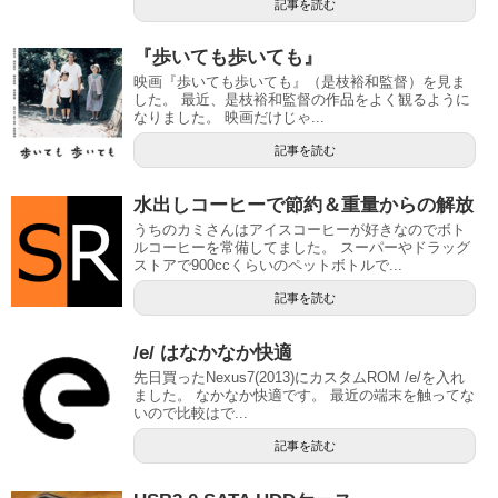
記事を読む
『歩いても歩いても』
映画『歩いても歩いても』（是枝裕和監督）を見ま
した。 最近、是枝裕和監督の作品をよく観るように
なりました。 映画だけじゃ...
記事を読む
水出しコーヒーで節約＆重量からの解放
うちのカミさんはアイスコーヒーが好きなのでボト
ルコーヒーを常備してました。 スーパーやドラッグ
ストアで900ccくらいのペットボトルで...
記事を読む
/e/ はなかなか快適
先日買ったNexus7(2013)にカスタムROM /e/を入れ
ました。 なかなか快適です。 最近の端末を触ってな
いので比較はで...
記事を読む