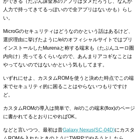
ができる（たぶん課金系のアプリはダメだろうし、なんか
人力で持ってきてるっぽいので全アプリはないかも）らし
い。
MicroGのセキュリティはどうなのかという話はあるけど、
選択理由に挙げたように/e/のオフィシャルサイトではプリ
インストールしたMurenaと称する端末も（たぶんユーロ圏
内向け）売ってるくらいなので、あんまりアコギなことは
やってないのではないかという気もしてます。
いずれにせよ、カスタムROMを使うと決めた時点でこの端
末でセキュリティ的に困ることはやらないつもりですけ
ど。
カスタムROMの導入は簡単で、/e/のこの端末(flox)のページ
に書かれてるとおりにやればOK。
などと言いつつ、最初は昔
Galaxy Nexus(SC-04D)
にカスタ
ムROMを入れたときのようにTWRPでやろうとしたら