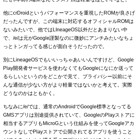
他にcrDroidというパフォーマンスを重視したROMが良さげ
だったんですが、この端末に対応するオフィシャルROMは
ないみたいで、他ではLIneageOS以外だとあまりない中
で、/e/は元がGoogle謹製なのに微妙にアンチみたいなちょ
っとトンガってる感じが面白そうだったので。
別にLineageOSでもいいっちゃあいいんですけど、Google
Play開発者サービスを使わなくてもGoogleになにか送って
るらしいというのをどこかで見て、プライバシー以前にそ
んな通信が少ない方がより軽量ではないかと考えて。実際
どうなのかはともかく。
ちなみに/e/では、通常のAndroidでGoogle標準となってる
GMSアプリは別途提供されていて、GoogleのPlayストアに
相当するアプリもMicroGという仕組みを使ってGoogleアカ
ウントなしでPlayストアで公開されてるアプリを使うこと