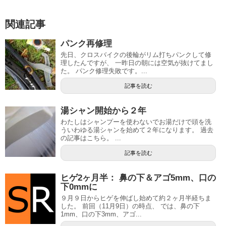
関連記事
パンク再修理
先日、クロスバイクの後輪がリム打ちパンクして修
理したんですが、 一昨日の朝には空気が抜けてまし
た。 パンク修理失敗です。...
記事を読む
湯シャン開始から２年
わたしはシャンプーを使わないでお湯だけで頭を洗
ういわゆる湯シャンを始めて２年になります。 過去
の記事はこちら。 ...
記事を読む
ヒゲ2ヶ月半： 鼻の下＆アゴ5mm、口の
下0mmに
９月９日からヒゲを伸ばし始めて約２ヶ月半経ちま
した。 前回（11月9日）の時点、 では、鼻の下
1mm、口の下3mm、アゴ...