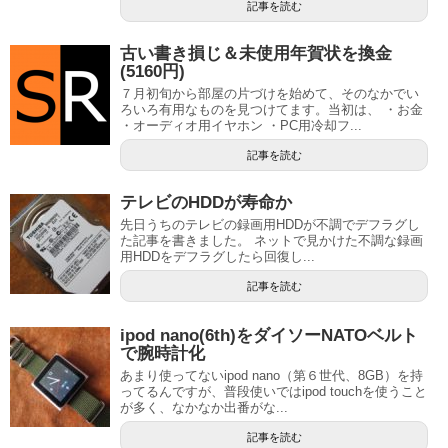
記事を読む
古い書き損じ＆未使用年賀状を換金
(5160円)
７月初旬から部屋の片づけを始めて、そのなかでい
ろいろ有用なものを見つけてます。当初は、 ・お金
・オーディオ用イヤホン ・PC用冷却フ...
記事を読む
テレビのHDDが寿命か
先日うちのテレビの録画用HDDが不調でデフラグし
た記事を書きました。 ネットで見かけた不調な録画
用HDDをデフラグしたら回復し...
記事を読む
ipod nano(6th)をダイソーNATOベルト
で腕時計化
あまり使ってないipod nano（第６世代、8GB）を持
ってるんですが、普段使いではipod touchを使うこと
が多く、なかなか出番がな...
記事を読む