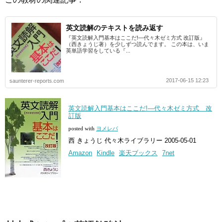
英文読解のテキストを読み返す
『英文読解入門基本はここだ!―代々木ゼミ方式 改訂版』
（西きょうじ著）を少しずつ読んでます。 この本は、いま
英単語学習をしている『...
2017-06-15 12:23
saunterer-reports.com
英文読解入門基本はここだ!―代々木ゼミ方式 改
訂版
posted with
ヨメレバ
西 きょうじ 代々木ライブラリー 2005-05-01
Amazon
Kindle
楽天ブックス
7net