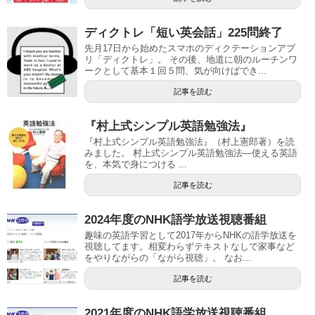
ディクトレ「短い英会話」225問終了
先月17日から始めたスマホのディクテーションアプ
リ「ディクトレ」。 その後、地道に朝のルーチンワ
ークとして基本１回５問、気が向けばでき...
記事を読む
『村上式シンプル英語勉強法』
『村上式シンプル英語勉強法』（村上憲郎著）を読
みました。 村上式シンプル英語勉強法―使える英語
を、本気で身につける ...
記事を読む
2024年度のNHK語学放送視聴番組
趣味の英語学習として2017年からNHKの語学放送を
視聴してます。相変わらずテキストなしで家事など
をやりながらの「ながら視聴」。 なお...
記事を読む
2021年度のNHK語学放送視聴番組