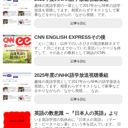
趣味の英語学習の一環として2017年からNHKの語学
放送を視聴してます。相変わらずテキストなしで家
事などをやりながらの「ながら視聴」です。 ...
記事を読む
CNN ENGLISH EXPRESSその後
「えいご漬け」以外でのいさびさの英語教材ネタで
す。 ７月にそれまでやっていた音読パッケージを終
了して、そのあとの教材として雑誌のCNN...
記事を読む
2025年度のNHK語学放送視聴番組
趣味の英語学習として2017年からNHKの語学放送を
視聴してます。相変わらずテキストなしで家事など
をやりながらの「ながら視聴」。 なお...
記事を読む
英語の数意識 ～『日本人の英語』より
いま英語学習の気休めに『日本人の英語』（マー
ク・ピーターセン著）という本を読んでいます。 日