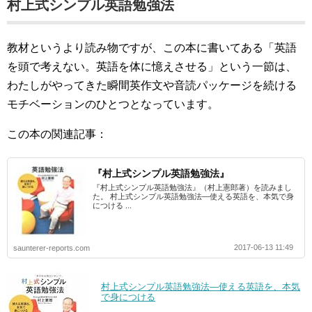
村上式シンプル英語勉強法
教材というより読み物ですが、この本に書いてある「英語
を頭で考えない。英語を体に憶えさせる」という一節は、
わたしがやってきた瞬間英作文や音読パッケージを続ける
モチベーションのひとつとなっています。
この本の関連記事：
『村上式シンプル英語勉強法』
『村上式シンプル英語勉強法』（村上憲郎著）を読みまし
た。 村上式シンプル英語勉強法―使える英語を、本気で身
につける ...
2017-06-13 11:49
saunterer-reports.com
村上式シンプル英語勉強法―使える英語を、本気
で身につける