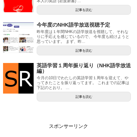
本人の英語 (岩波新書) ...
記事を読む
今年度のNHK語学放送視聴予定
昨年度は１年間NHKの語学放送を視聴して、それな
りに手応えを感じているので、 今年度も続けようと
思っています。 まず、昨...
記事を読む
英語学習１周年振り返り（NHK語学放送
編）
今月の10日でわたしの英語学習１周年を迎えて、や
ってきたことを振り返ってます。 これまでの記事は
下記のとおり。 ...
記事を読む
スポンサーリンク