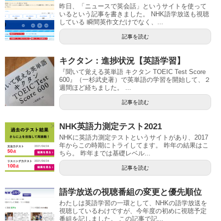
昨日、「ニュースで英会話」というサイトを使って
いるという記事を書きました。 NHK語学放送も視聴
している 瞬間英作文だけでなく、...
記事を読む
キクタン：進捗状況【英語学習】
『聞いて覚える英単語 キクタン TOEIC Test Score
600』（一杉武史著）で英単語の学習を開始して、２
週間ほど経ちました。 ...
記事を読む
NHK英語力測定テスト2021
NHKに英語力測定テストというサイトがあり、2017
年からこの時期にトライしてます。 昨年の結果はこ
ちら。 昨年までは基礎レベル...
記事を読む
語学放送の視聴番組の変更と優先順位
わたしは英語学習の一環として、NHKの語学放送を
視聴しているわけですが、今年度の初めに視聴予定
番組を記しました。 この記事で記...