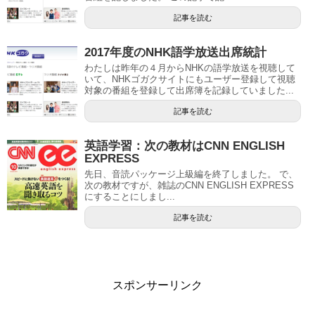
記事を読む
2017年度のNHK語学放送出席統計
わたしは昨年の４月からNHKの語学放送を視聴して
いて、NHKゴガクサイトにもユーザー登録して視聴
対象の番組を登録して出席簿を記録していました...
記事を読む
英語学習：次の教材はCNN ENGLISH
EXPRESS
先日、音読パッケージ上級編を終了しました。 で、
次の教材ですが、雑誌のCNN ENGLISH EXPRESS
にすることにしまし...
記事を読む
スポンサーリンク