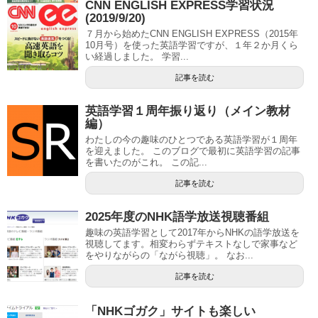
CNN ENGLISH EXPRESS学習状況
(2019/9/20)
７月から始めたCNN ENGLISH EXPRESS（2015年
10月号）を使った英語学習ですが、１年２か月くら
い経過しました。 学習...
記事を読む
英語学習１周年振り返り（メイン教材
編）
わたしの今の趣味のひとつである英語学習が１周年
を迎えました。 このブログで最初に英語学習の記事
を書いたのがこれ。 この記...
記事を読む
2025年度のNHK語学放送視聴番組
趣味の英語学習として2017年からNHKの語学放送を
視聴してます。相変わらずテキストなしで家事など
をやりながらの「ながら視聴」。 なお...
記事を読む
「NHKゴガク」サイトも楽しい