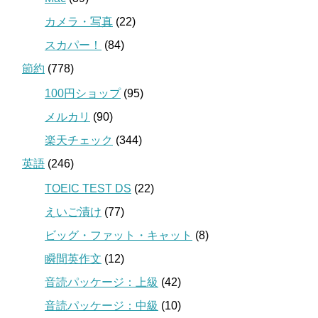
カメラ・写真
(22)
スカパー！
(84)
節約
(778)
100円ショップ
(95)
メルカリ
(90)
楽天チェック
(344)
英語
(246)
TOEIC TEST DS
(22)
えいご漬け
(77)
ビッグ・ファット・キャット
(8)
瞬間英作文
(12)
音読パッケージ：上級
(42)
音読パッケージ：中級
(10)