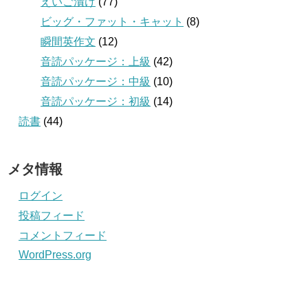
えいご漬け
(77)
ビッグ・ファット・キャット
(8)
瞬間英作文
(12)
音読パッケージ：上級
(42)
音読パッケージ：中級
(10)
音読パッケージ：初級
(14)
読書
(44)
メタ情報
ログイン
投稿フィード
コメントフィード
WordPress.org