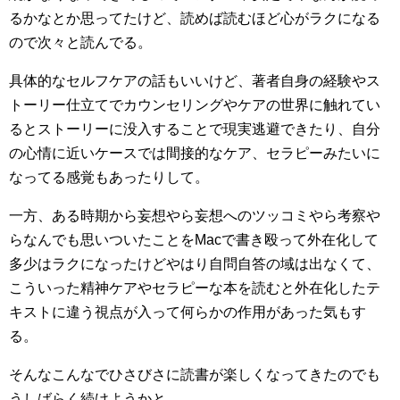
るかなとか思ってたけど、読めば読むほど心がラクになる
ので次々と読んでる。
具体的なセルフケアの話もいいけど、著者自身の経験やス
トーリー仕立てでカウンセリングやケアの世界に触れてい
るとストーリーに没入することで現実逃避できたり、自分
の心情に近いケースでは間接的なケア、セラピーみたいに
なってる感覚もあったりして。
一方、ある時期から妄想やら妄想へのツッコミやら考察や
らなんでも思いついたことをMacで書き殴って外在化して
多少はラクになったけどやはり自問自答の域は出なくて、
こういった精神ケアやセラピーな本を読むと外在化したテ
キストに違う視点が入って何らかの作用があった気もす
る。
そんなこんなでひさびさに読書が楽しくなってきたのでも
うしばらく続けようかと。