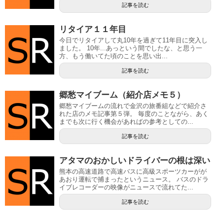
記事を読む
リタイア１１年目
今日でリタイアして丸10年を過ぎて11年目に突入し
ました。 10年...あっという間でしたな、と思う一
方、もう働いてた頃のことを思い出...
記事を読む
郷愁マイブーム（紹介店メモ５）
郷愁マイブームの流れで金沢の旅番組などで紹介さ
れた店のメモ記事第５弾。 毎度のことながら、あく
までも次に行く機会があればの参考としての...
記事を読む
アタマのおかしいドライバーの根は深い
熊本の高速道路で高速バスに高級スポーツカーがが
あおり運転で捕まったというニュース。 バスのドラ
イブレコーダーの映像がニュースで流れてた...
記事を読む