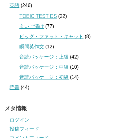
英語
(246)
TOEIC TEST DS
(22)
えいご漬け
(77)
ビッグ・ファット・キャット
(8)
瞬間英作文
(12)
音読パッケージ：上級
(42)
音読パッケージ：中級
(10)
音読パッケージ：初級
(14)
読書
(44)
メタ情報
ログイン
投稿フィード
コメントフィード