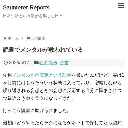
Saunterer Reports
日常生活という散歩を楽しむ日々
ホーム
心の散歩
読書でメンタルが救われている
2026/5/17
心の散歩
,
読書
先週
メンタルが不安定という記事
を書いたんだけど、実は1
ヶ月前にはもうそういう状態に入っており、増幅しながら
繰り返される妄想とその妄想に反応する自分に悩まされつ
つ最近ようやくラクになってきた。
けっこう読書に助けられました。
最初はどうやったらラクになるかネットで探してたら認知