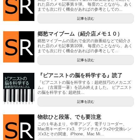
れた店のメモ記事第９弾。 毎度のことながら、あく
までも次に行く機会があればの参考としての...
記事を読む
郷愁マイブーム（紹介店メモ１０）
郷愁マイブームの流れで金沢の旅番組などで紹介さ
れた店のメモ記事第10弾。 毎度のことながら、あく
までも次に行く機会があればの参考として...
記事を読む
『ピアニストの脳を科学する』読了
『ピアニストの脳を科学する：超絶技巧のメカニズ
ム』（古屋晋一著）を読み終えました。 ピアニスト
の脳を科学する: 超絶技...
記事を読む
物欲ひと段落、でも要注意
この１年あまり、中華アンプ、電子リコーダー、
Mac用キーボードx3、デジイチカメラx2や交換レン
ズx3とその関連、iPhone、Mac Mi...