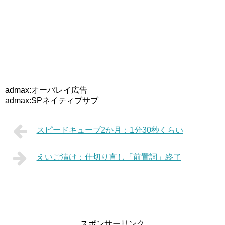
admax:オーバレイ広告
admax:SPネイティブサブ
スピードキューブ2か月：1分30秒くらい
えいご漬け：仕切り直し「前置詞」終了
スポンサーリンク