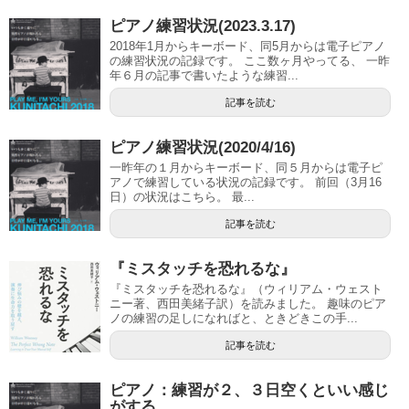
ピアノ練習状況(2023.3.17)
2018年1月からキーボード、同5月からは電子ピアノ
の練習状況の記録です。 ここ数ヶ月やってる、 一昨
年６月の記事で書いたような練習...
記事を読む
ピアノ練習状況(2020/4/16)
一昨年の１月からキーボード、同５月からは電子ピ
アノで練習している状況の記録です。 前回（3月16
日）の状況はこちら。 最...
記事を読む
『ミスタッチを恐れるな』
『ミスタッチを恐れるな』（ウィリアム・ウェスト
ニー著、西田美緒子訳）を読みました。 趣味のピア
ノの練習の足しになればと、ときどきこの手...
記事を読む
ピアノ：練習が２、３日空くといい感じ
がする