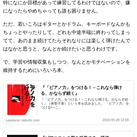
特になにか目標があって練習してるわけではないので、嫌
になったらやめちゃっても誰も困りません。
ただ、若いころはギターとかドラム、キーボードなんかも
ちょっとやったりして、どれも中途半端に終わってしまっ
てて、あのまま続けてたらそれなりには楽しく弾けたんで
はなかと思うと、なんとか続けたいと思うわけです。
で、学習や情報収集もしつつ、なんとかモチベーションを
維持するためにいろいろ本、
『「ピアノ力」をつける！－これなら弾け
る、かならず続く』
『「ピアノ力」をつける！－これなら弾ける、かならず続
く』（角聖子著）という本を読みました。 「ピアノ力」を
つける!―こ...
2018-05-28 12:09
saunterer-reports.com