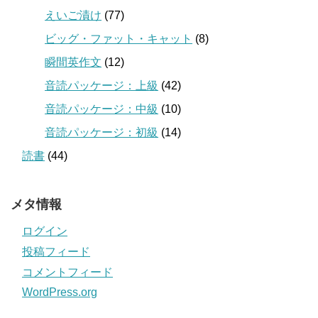
えいご漬け
(77)
ビッグ・ファット・キャット
(8)
瞬間英作文
(12)
音読パッケージ：上級
(42)
音読パッケージ：中級
(10)
音読パッケージ：初級
(14)
読書
(44)
メタ情報
ログイン
投稿フィード
コメントフィード
WordPress.org