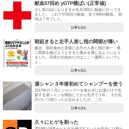
献血57回め γGTP横ばい(正常値)
少し前の話になりますが先月28日に献血に行ってき
ました。 これで57回目の献血、全て400ml献血。 前
回は７月でした。...
記事を読む
朝起きると左手人差し指の関節が痛い
最近、朝目覚めた直後に左手の人差し指の第一・第
二関節を曲げようとすると痛みを感じるようになり
ました。症状が出始めたのはここ一週間くらいでし
ょ...
記事を読む
湯シャン３年後初めてシャンプーを使う
2017年の７月にシャンプーを使わずにお湯だけで洗
髪する湯シャンを開始してから先月で３年。 その先
月のいつ頃だったか忘れましたが、この...
記事を読む
久々にヒゲを剃った
2019年の9月からヒゲを伸ばすというか完全には剃ら