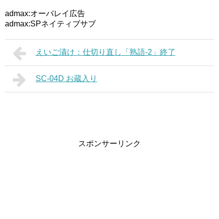
admax:オーバレイ広告
admax:SPネイティブサブ
えいご漬け：仕切り直し「熟語-2」終了
SC-04D お蔵入り
スポンサーリンク