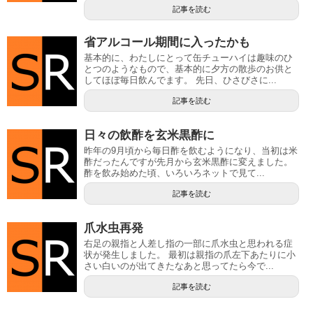
記事を読む
省アルコール期間に入ったかも
基本的に、わたしにとって缶チューハイは趣味のひ
とつのようなもので、基本的に夕方の散歩のお供と
してほぼ毎日飲んでます。 先日、ひさびさに...
記事を読む
日々の飲酢を玄米黒酢に
昨年の9月頃から毎日酢を飲むようになり、当初は米
酢だったんですが先月から玄米黒酢に変えました。
酢を飲み始めた頃、いろいろネットで見て...
記事を読む
爪水虫再発
右足の親指と人差し指の一部に爪水虫と思われる症
状が発生しました。 最初は親指の爪左下あたりに小
さい白いのが出てきたなあと思ってたら今で...
記事を読む