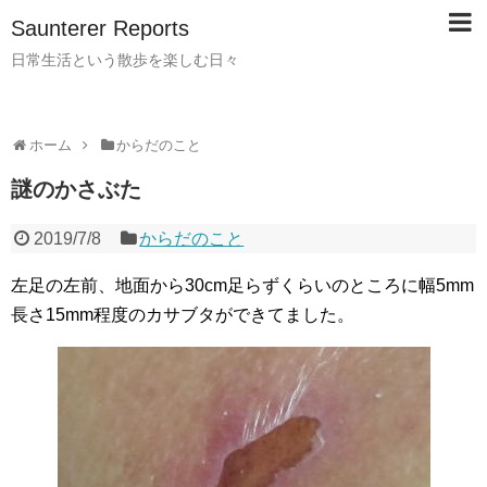
Saunterer Reports
日常生活という散歩を楽しむ日々
ホーム
からだのこと
謎のかさぶた
2019/7/8
からだのこと
左足の左前、地面から30cm足らずくらいのところに幅5mm
長さ15mm程度のカサブタができてました。