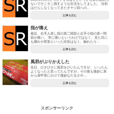
ないでそこそこ残すような生活をしてました。 当初
はだらしなくなってきたオヤジ顔への...
記事を読む
指が痛え
最近、右手人差し指の第二関節と左手小指の第一関
節が痛い。 常に痛いというわけではなく、見た目に
も腫れや変形といった症状はなく、触れたり...
記事を読む
風邪がぶりかえした
先日、ひさびさに風邪をひいたんですが、 いったん
よくなったと思ってたんですが、その後も微妙に肩
から肩甲骨にかけて微妙なだるさや...
記事を読む
スポンサーリンク