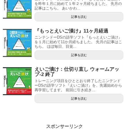
を昨年１月に始めて１年２ヶ月経ちました。 先月の
記事はこちら。 あいかわ...
記事を読む
『もっとえいご漬け』11ヶ月経過
ニンテンドーDSの語学ソフト『もっとえいご漬け』
を１月に始めて11か月経ちました。 先月の記事はこ
ちら。 ほぼ毎日、目覚...
記事を読む
えいご漬け：仕切り直し ウォームアッ
プ-2 終了
トレーニング項目をひととおり終了したニンテンド
ーDSの語学ソフト『えいご漬け』を、先週始めから
再学習してます。 前回に引き続き...
記事を読む
スポンサーリンク