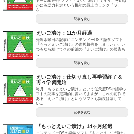
ドーDSの語学ソフト「えいご漬け」ですが、そのな
かに英語力判定という機能の最上位ランク「Ｓ」
を...
記事を読む
えいご漬け：11か月経過
先週水曜日の記事にニンテンドーDSの語学ソフト
『もっとえいご漬け』の進捗報告をしましたが、い
つもなら続けてその前編の『えいご漬け』の報告も
し...
記事を読む
えいご漬け：仕切り直し再学習終了＆
再々学習開始
毎月「もっとえいご漬け」という任天度DSの語学ソ
フトの記事を定期的に書いてますが、これの前作で
ある「えいご漬け」というソフトも頻度は落ちて
い...
記事を読む
『もっとえいご漬け』14ヶ月経過
ニンテンドーDSの語学ソフト『もっとえいご漬け』