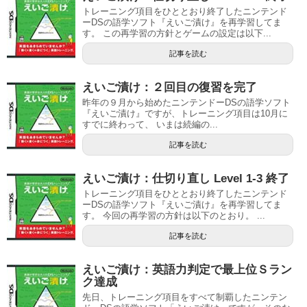
トレーニング項目をひととおり終了したニンテンド
ーDSの語学ソフト『えいご漬け』を再学習してま
す。 この再学習の方針とゲームの設定は以下...
記事を読む
えいご漬け：２回目の復習を完了
昨年の９月から始めたニンテンドーDSの語学ソフト
『えいご漬け』ですが、トレーニング項目は10月に
すでに終わって、 いまは続編の...
記事を読む
えいご漬け：仕切り直し Level 1-3 終了
トレーニング項目をひととおり終了したニンテンド
ーDSの語学ソフト『えいご漬け』を再学習してま
す。 今回の再学習の方針は以下のとおり。 ...
記事を読む
えいご漬け：英語力判定で最上位Ｓラン
ク達成
先日、トレーニング項目をすべて制覇したニンテン