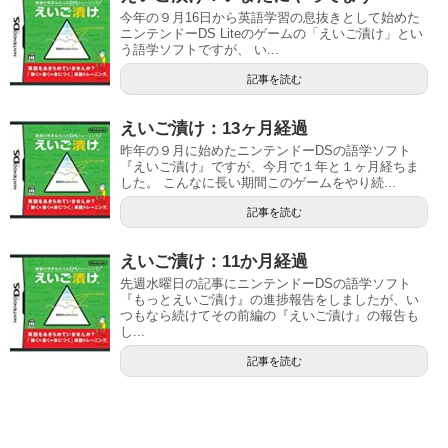
今年の９月16日から英語学習の息抜きとして始めた
ニンテンドーDS Liteのゲームの「えいご漬け」とい
う語学ソフトですが、 い...
記事を読む
えいご漬け：13ヶ月経過
昨年の９月に始めたニンテンドーDSの語学ソフト
『えいご漬け』ですが、今月で１年と１ヶ月経ちま
した。 こんなに長い期間このゲームをやり続...
記事を読む
えいご漬け：11か月経過
先週水曜日の記事にニンテンドーDSの語学ソフト
『もっとえいご漬け』の進捗報告をしましたが、い
つもなら続けてその前編の『えいご漬け』の報告も
し...
記事を読む