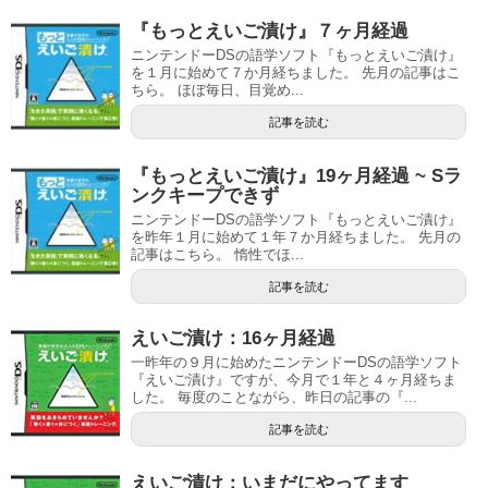
『もっとえいご漬け』７ヶ月経過
ニンテンドーDSの語学ソフト『もっとえいご漬け』
を１月に始めて７か月経ちました。 先月の記事はこ
ちら。 ほぼ毎日、目覚め...
記事を読む
『もっとえいご漬け』19ヶ月経過 ~ Sラ
ンクキープできず
ニンテンドーDSの語学ソフト『もっとえいご漬け』
を昨年１月に始めて１年７か月経ちました。 先月の
記事はこちら。 惰性でほ...
記事を読む
えいご漬け：16ヶ月経過
一昨年の９月に始めたニンテンドーDSの語学ソフト
『えいご漬け』ですが、今月で１年と４ヶ月経ちま
した。 毎度のことながら、昨日の記事の『...
記事を読む
えいご漬け：いまだにやってます