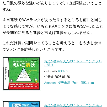
た日数の微妙な違いがありしますが、ほぼ同様ということ
すね。
４日連続でAAAランクがあったりするところも前回と同じ
ような感じですが、いちどもAAランクに落ちなかったこと
が長期的に見ると進歩と言えば進歩かもしれません。
これだけ長い期間やってることを考えると、もう少し余裕
でSランクを維持したいところです。
英語が苦手な大人のDSトレーニング えい
ご漬け
posted with
カエレバ
任天堂 2006-01-26
Amazon
楽天市場
7net
価格.com
英語が苦手な大人のDSトレーニング もっ