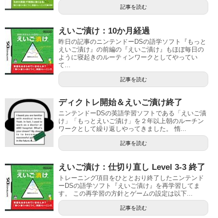
記事を読む
えいご漬け：10か月経過
昨日の記事のニンテンドーDSの語学ソフト『もっと
えいご漬け』の前編の『えいご漬け』もほぼ毎日の
ように寝起きのルーティンワークとしてやってい
て...
記事を読む
ディクトレ開始＆えいご漬け終了
ニンテンドーDSの英語学習ソフトである「えいご漬
け」「もっとえいご漬け」を２年以上朝のルーチン
ワークとして繰り返しやってきました。 惰...
記事を読む
えいご漬け：仕切り直し Level 3-3 終了
トレーニング項目をひととおり終了したニンテンド
ーDSの語学ソフト『えいご漬け』を再学習してま
す。 この再学習の方針とゲームの設定は以下...
記事を読む