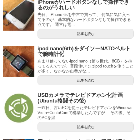
iPhoneがハードボタンなしで操作でき
るのがうれしい
先日、iPhone 6sを中古で買って、 何気に気に入っ
てるのが、基本的なハードボタンなしで操作できる
点です。 通常は電...
記事を読む
ipod nano(6th)をダイソーNATOベルト
で腕時計化
あまり使ってないipod nano（第６世代、8GB）を持
ってるんですが、普段使いではipod touchを使うこと
が多く、なかなか出番がな...
記事を読む
USBカメラでテレビドアホン化計画
(Ubuntu格闘その後)
一昨日、古いPCを使ったテレビドアホンをWindows
Vista+ContaCamで構築したんですが、 その後、そ
のPCを温...
記事を読む