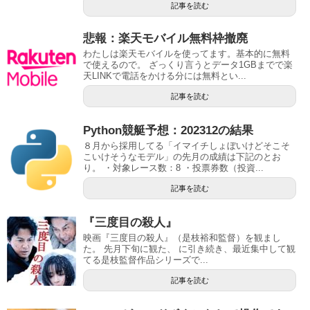
記事を読む
悲報：楽天モバイル無料枠撤廃
わたしは楽天モバイルを使ってます。基本的に無料
で使えるので。 ざっくり言うとデータ1GBまでで楽
天LINKで電話をかける分には無料とい...
記事を読む
Python競艇予想：202312の結果
８月から採用してる「イマイチしょぼいけどそこそ
こいけそうなモデル」の先月の成績は下記のとお
り。 ・対象レース数：8 ・投票券数（投資...
記事を読む
『三度目の殺人』
映画『三度目の殺人』（是枝裕和監督）を観まし
た。 先月下旬に観た、 に引き続き、最近集中して観
てる是枝監督作品シリーズで...
記事を読む