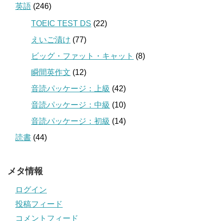
英語
(246)
TOEIC TEST DS
(22)
えいご漬け
(77)
ビッグ・ファット・キャット
(8)
瞬間英作文
(12)
音読パッケージ：上級
(42)
音読パッケージ：中級
(10)
音読パッケージ：初級
(14)
読書
(44)
メタ情報
ログイン
投稿フィード
コメントフィード