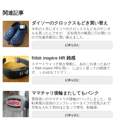
関連記事
ダイソーのクロックスもどき買い替え
今年の１月にダイソーのクロックスもどきのサンダ
ルを買ったんですが、 左右両方の靴底に穴が開いた
ので先週木曜日に買い換えました。...
記事を読む
fitbit inspire HR 雑感
スマートウォッチ欲が発動し、あれこれ迷ったあげ
くfitbit inspire HRを買い、しばらく使っての雑感で
す。 いわゆるフリマソ...
記事を読む
ママチャリ後輪またしてもパンク
普段使いのママチャリの後輪がパンクしました。 自
転車屋の店頭のコンプレッサータイプの空気入れで
空気を入れて30分ほど走って帰宅、駐輪場...
記事を読む