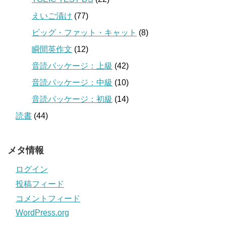
えいご漬け
(77)
ビッグ・ファット・キャット
(8)
瞬間英作文
(12)
音読パッケージ：上級
(42)
音読パッケージ：中級
(10)
音読パッケージ：初級
(14)
読書
(44)
メタ情報
ログイン
投稿フィード
コメントフィード
WordPress.org