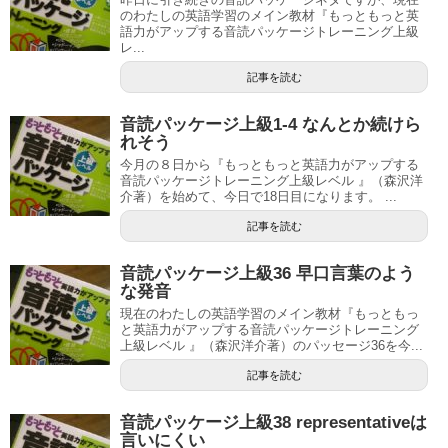
のわたしの英語学習のメイン教材『もっともっと英
語力がアップする音読パッケージトレーニング上級
レ...
記事を読む
音読パッケージ上級1-4 なんとか続けら
れそう
今月の８日から『もっともっと英語力がアップする
音読パッケージトレーニング上級レベル 』（森沢洋
介著）を始めて、今日で18日目になります。 ...
記事を読む
音読パッケージ上級36 早口言葉のよう
な発音
現在のわたしの英語学習のメイン教材『もっともっ
と英語力がアップする音読パッケージトレーニング
上級レベル 』（森沢洋介著）のパッセージ36を今...
記事を読む
音読パッケージ上級38 representativeは
言いにくい