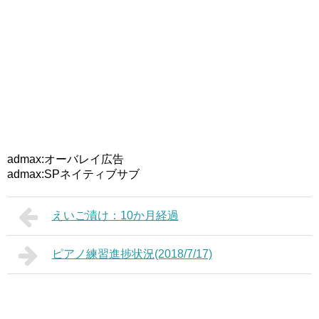
admax:オーバレイ広告
admax:SPネイティブサブ
えいご漬け：10か月経過
ピアノ練習進捗状況(2018/7/17)