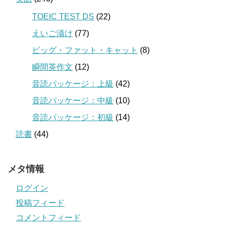
TOEIC TEST DS
(22)
えいご漬け
(77)
ビッグ・ファット・キャット
(8)
瞬間英作文
(12)
音読パッケージ：上級
(42)
音読パッケージ：中級
(10)
音読パッケージ：初級
(14)
読書
(44)
メタ情報
ログイン
投稿フィード
コメントフィード