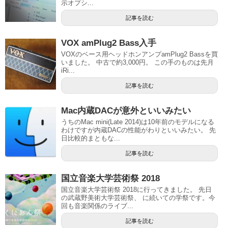
示オプシ...
記事を読む
VOX amPlug2 Bass入手
VOXのベース用ヘッドホンアンプamPlug2 Bassを買
いました。 中古で約3,000円。 この手のものは先月
iRi...
記事を読む
Mac内蔵DACが意外といいみたい
うちのMac mini(Late 2014)は10年前のモデルになる
わけですが内蔵DACの性能がわりといいみたい。 先
日比較的まともな...
記事を読む
国立音楽大学芸術祭 2018
国立音楽大学芸術祭 2018に行ってきました。 先日
の武蔵野美術大学芸術祭、 に続いての学祭です。今
回も音楽関係のライブ...
記事を読む