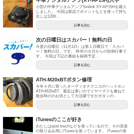
中華デジタルアンプ(XY-AP15H)入手
小型の中華デジタルアンプSinilink XY-AP15Hを購入
しました。 今回は新品でポイントなどを使って持ち
出しは1200...
記事を読む
次の日曜日はスカパー！無料の日
今度の日曜日（11月1日）は第１日曜日で「スカパ
ー！無料の日」です。 昨年の８月からの恒例行事で
す。 今回は下記の番組を録画予定...
記事を読む
ATH-M20xBTボタン修理
今年４月に買ったオーディオテクニカのヘッドホン
ATH-M20xBT、最近は寒いのでイヤーマフも兼ねて
散歩時ののお供として大活躍ですがボタンの...
記事を読む
iTunesのここが好き
わたしはipod touchなどを使っているので、その音楽
の取り込み用にiTunesを使っています。 iTunesの表