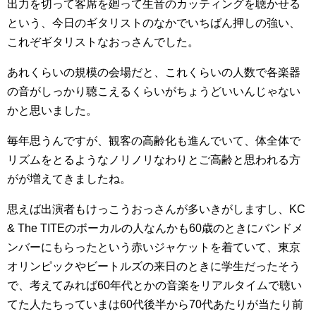
出力を切って客席を廻って生音のカッティングを聴かせる
という、今日のギタリストのなかでいちばん押しの強い、
これぞギタリストなおっさんでした。
あれくらいの規模の会場だと、これくらいの人数で各楽器
の音がしっかり聴こえるくらいがちょうどいいんじゃない
かと思いました。
毎年思うんですが、観客の高齢化も進んでいて、体全体で
リズムをとるようなノリノリなわりとご高齢と思われる方
がが増えてきましたね。
思えば出演者もけっこうおっさんが多いきがしますし、KC
& The TITEのボーカルの人なんかも60歳のときにバンドメ
ンバーにもらったという赤いジャケットを着ていて、東京
オリンピックやビートルズの来日のときに学生だったそう
で、考えてみれば60年代とかの音楽をリアルタイムで聴い
てた人たちっていまは60代後半から70代あたりが当たり前