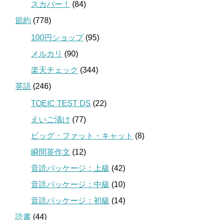
スカパー！
(84)
節約
(778)
100円ショップ
(95)
メルカリ
(90)
楽天チェック
(344)
英語
(246)
TOEIC TEST DS
(22)
えいご漬け
(77)
ビッグ・ファット・キャット
(8)
瞬間英作文
(12)
音読パッケージ：上級
(42)
音読パッケージ：中級
(10)
音読パッケージ：初級
(14)
読書
(44)