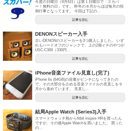
今度の日曜日（9月6日）は第１日曜日で「スカパ
ー！無料の日」です。 昨年の８月からほぼ毎月の恒
例行事となってます。 今回は下記の...
記事を読む
DENONスピーカー入手
古いDENONのスピーカーを3つ購入しました。 いず
れもハードオフのジャンクで、上の2個イチのやつが
USC-C300（330円...
記事を読む
iPhone音楽ファイル見直し(完了)
iPhone 6s (64GB)の容量がピンチになってきたの
で、その大部分を占める音楽ファイルの見直しを９
月から進めています。 見直し...
記事を読む
結局Apple Watch (Series3)入手
スマートウォッチ熱からfitbit inspire HRを買ったん
ですが、その後Apple Watchを買いました。 買った
の...