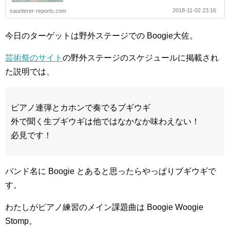
2018-11-02 23:16
saunterer-reports.com
今日のターゲットは野外ステージでの Boogie大佐。
芸術祭のサイト
の野外ステージのスケジュールに掲載され
た説明では、
ピアノ連弾とカホンで奏でるブギウギ
外で聞く生ブギウギは他ではなかなか味わえない！
必見です！
バンド名に Boogie とあると思ったらやっぱりブギウギで
す。
わたしがピアノ練習のメイン課題曲は Boogie Woogie
Stomp。