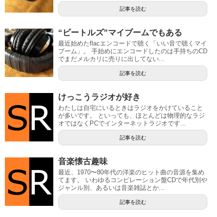
記事を読む
“ビートルズ”マイブームでもある
最近始めたflacエンコードで聴く「いい音で聴くマイ
ブーム」。 手始めにエンコードしたのは手持ちのCD
でまだメルカリに売りに出してない...
記事を読む
けっこうラジオが好き
わたしは自宅にいるときはラジオをかけていること
が多いです。 といっても、ほとんどは物理的なラジ
オではなくPCでインターネットラジオです...
記事を読む
音楽懐古趣味
最近、1970〜80年代の洋楽のヒット曲の音源を集め
てます。 いわゆるコンピレーション盤CDで年代別や
ジャンル別、あるいは音楽雑誌とか...
記事を読む