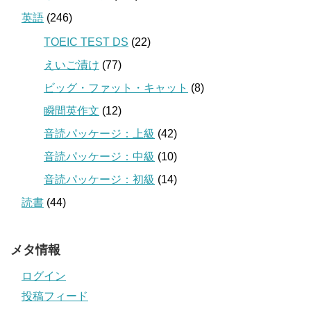
英語
(246)
TOEIC TEST DS
(22)
えいご漬け
(77)
ビッグ・ファット・キャット
(8)
瞬間英作文
(12)
音読パッケージ：上級
(42)
音読パッケージ：中級
(10)
音読パッケージ：初級
(14)
読書
(44)
メタ情報
ログイン
投稿フィード