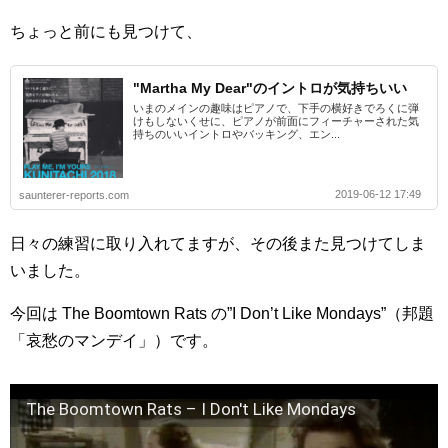
ちょっと前にも見つけて、
"Martha My Dear"のイントロが気持ちいい
いまのメインの趣味はピアノで、下手の横好きでろくに弾
けもしないくせに、ピアノが前面にフィーチャーされた気
持ちのいいイントロやバッキング、エン...
2019-06-12 17:49
saunterer-reports.com
日々の練習に取り入れてますが、その後また見つけてしま
いました。
今回は The Boomtown Rats の”I Don’t Like Mondays”（邦題
「哀愁のマンデイ」）です。
The Boomtown Rats – I Don't Like Mondays