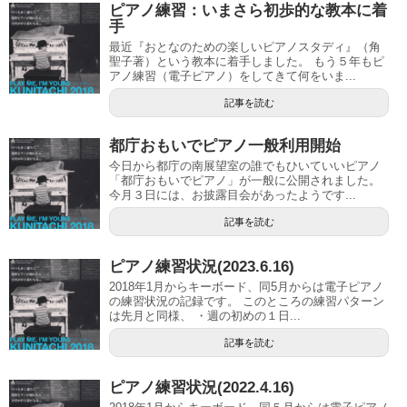
ピアノ練習：いまさら初歩的な教本に着
手
最近『おとなのための楽しいピアノスタディ』（角
聖子著）という教本に着手しました。 もう５年もピ
アノ練習（電子ピアノ）をしてきて何をいま...
記事を読む
都庁おもいでピアノ一般利用開始
今日から都庁の南展望室の誰でもひいていいピアノ
「都庁おもいでピアノ」が一般に公開されました。
今月３日には、お披露目会があったようです...
記事を読む
ピアノ練習状況(2023.6.16)
2018年1月からキーボード、同5月からは電子ピアノ
の練習状況の記録です。 このところの練習パターン
は先月と同様、 ・週の初めの１日...
記事を読む
ピアノ練習状況(2022.4.16)