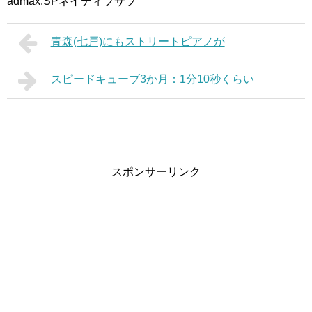
admax:SPネイティブサブ
青森(七戸)にもストリートピアノが
スピードキューブ3か月：1分10秒くらい
スポンサーリンク