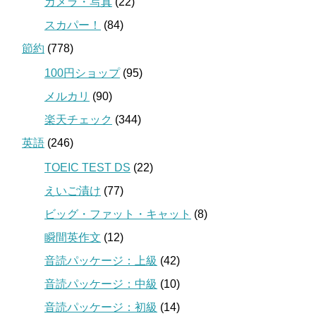
カメラ・写真
(22)
スカパー！
(84)
節約
(778)
100円ショップ
(95)
メルカリ
(90)
楽天チェック
(344)
英語
(246)
TOEIC TEST DS
(22)
えいご漬け
(77)
ビッグ・ファット・キャット
(8)
瞬間英作文
(12)
音読パッケージ：上級
(42)
音読パッケージ：中級
(10)
音読パッケージ：初級
(14)