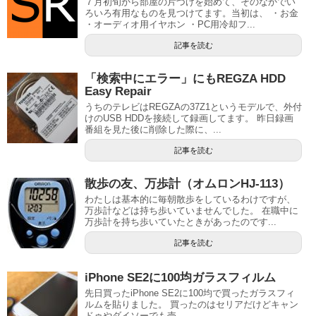
７月初旬から部屋の片づけを始めて、そのなかでい
ろいろ有用なものを見つけてます。当初は、 ・お金
・オーディオ用イヤホン ・PC用冷却フ...
記事を読む
「検索中にエラー」にもREGZA HDD
Easy Repair
うちのテレビはREGZAの37Z1というモデルで、外付
けのUSB HDDを接続して録画してます。 昨日録画
番組を見た後に削除した際に、...
記事を読む
散歩の友、万歩計（オムロンHJ-113）
わたしは基本的に毎朝散歩をしているわけですが、
万歩計などは持ち歩いていませんでした。 在職中に
万歩計を持ち歩いていたときがあったのです...
記事を読む
iPhone SE2に100均ガラスフィルム
先日買ったiPhone SE2に100均で買ったガラスフィ
ルムを貼りました。 買ったのはセリアだけどキャン
ドゥやダイソーでも売...