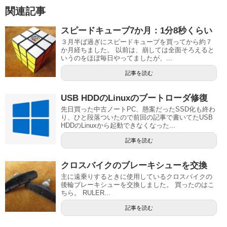
関連記事
スピードキューブ7か月：1分8秒くらい
３月半ば過ぎにスピードキューブを買ってから約７
か月経ちました。 以前は、崩しては全面そろえると
いうのをほぼ毎日やってましたが、...
記事を読む
USB HDDのLinuxのブートローダ修復
先日買った中古ノートPC、懸案だったSSD化も終わ
り、ひと段落ついたので前回の記事で書いてたUSB
HDDのLinuxから起動できなくなった...
記事を読む
クロスバイクのブレーキシューを交換
主に遠乗りするときに使用しているクロスバイクの
後輪ブレーキシューを交換しました。 買ったのはこ
ちら。 RULER...
記事を読む