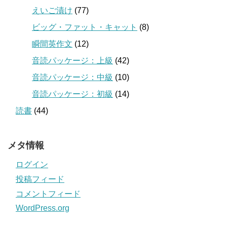
えいご漬け
(77)
ビッグ・ファット・キャット
(8)
瞬間英作文
(12)
音読パッケージ：上級
(42)
音読パッケージ：中級
(10)
音読パッケージ：初級
(14)
読書
(44)
メタ情報
ログイン
投稿フィード
コメントフィード
WordPress.org