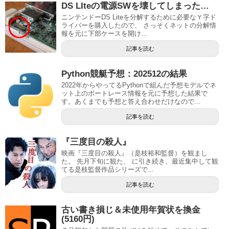
DS LIteの電源SWを壊してしまった…
ニンテンドーDS Liteを分解するために必要なＹ字ド
ライバーを購入したので、 さっそくネットの分解情
報を元に下部ケースを開け...
記事を読む
Python競艇予想：202512の結果
2022年からやってるPythonで組んだ予想モデルでネ
ット上のボートレース情報を元に予想した結果で
す。あくまでも予想と答え合わせだけなので...
記事を読む
『三度目の殺人』
映画『三度目の殺人』（是枝裕和監督）を観まし
た。 先月下旬に観た、 に引き続き、最近集中して観
てる是枝監督作品シリーズで...
記事を読む
古い書き損じ＆未使用年賀状を換金
(5160円)