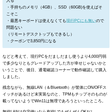
入る
・手持ちのメモリ（4GB）、SSD（60GB)を使えばそ
こそこ
・最悪キーボードは使えなくても
現行PCにも無い
ので
問題ない
（リモートデスクトップもできるし）
・クーポンで3,850円になる
などと考えて、現行PCをだましだまし使うより4,000円弱
で多少なりともグレードアップした方が幸せじゃないかと
いうことで、後日、通電確認コーナーで動作確認して購入
しました。
残念ながら、無線LAN（＆Bluetooth）が筐体にON/OFFス
イッチがあるけど未実装なのと、TPMもチップそのものが
載ってないようでWin11は無理であろうといったところ。
無線LANは自宅使いなら有線LでもぜんぜんOKだし、