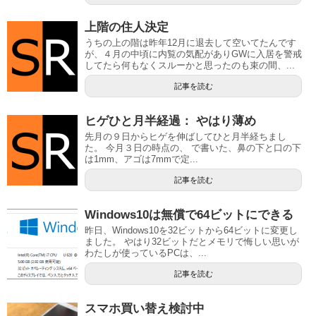
上階の住人決定
うちの上の階は昨年12月に退去して空いてたんです
が、４月の中頃に内覧の気配がありGWに入居を警戒
してたら何もなくスルーかと思ったのも束の間、...
記事を読む
ヒゲひと月半経過： やはり薄め
先月の９日からヒゲを伸ばしてひと月半経ちまし
た。 今月３日の時点の、 で書いた、鼻の下と口の下
は1mm、アゴは7mmで定...
記事を読む
Windows10は無償で64ビットにできる
昨日、Windows10を32ビットから64ビットに変更し
ました。 やはり32ビットだとメモリで悔しい思いが
わたしが使っているPCは、...
記事を読む
スマホ買い替え検討中