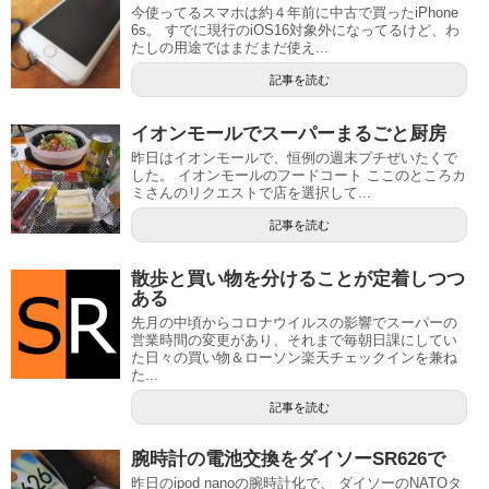
今使ってるスマホは約４年前に中古で買ったiPhone
6s。 すでに現行のiOS16対象外になってるけど、わ
たしの用途ではまだまだ使え...
記事を読む
イオンモールでスーパーまるごと厨房
昨日はイオンモールで、恒例の週末プチぜいたくで
した。 イオンモールのフードコート ここのところカ
ミさんのリクエストで店を選択して...
記事を読む
散歩と買い物を分けることが定着しつつ
ある
先月の中頃からコロナウイルスの影響でスーパーの
営業時間の変更があり、それまで毎朝日課にしてい
た日々の買い物＆ローソン楽天チェックインを兼ね
た...
記事を読む
腕時計の電池交換をダイソーSR626で
昨日のipod nanoの腕時計化で、 ダイソーのNATOタ