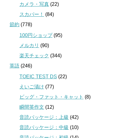
カメラ・写真
(22)
スカパー！
(84)
節約
(778)
100円ショップ
(95)
メルカリ
(90)
楽天チェック
(344)
英語
(246)
TOEIC TEST DS
(22)
えいご漬け
(77)
ビッグ・ファット・キャット
(8)
瞬間英作文
(12)
音読パッケージ：上級
(42)
音読パッケージ：中級
(10)
音読パッケージ：初級
(14)