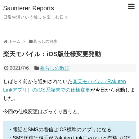
Saunterer Reports
日常生活という散歩を楽しむ日々
ホーム
暮らしの散歩
楽天モバイル：iOS版仕様変更発動
2021/7/6
暮らしの散歩
しばらく前から通知されていた
楽天モバイル（Rakuten
Linkアプリ）
のiOS系端末での仕様変更
が今日から発動しま
した。
今回の仕様変更はざっくり言うと、
・電話とSMSの着信はiOS標準のアプリになる
・SMS送信は相手がRakuten Linkじゃないと有料（iOS