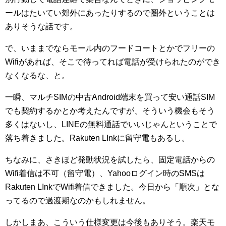
ールはたいてい郊外にあったりするので圏外ということは
ありそうな話です。
で、いままでならモール内のフードコートとかでフリーの
Wifiがあれば、そこで待ってれば電話が受けられたのができ
なくなるな、と。
一瞬、マルチSIMの中古Android端末を買って安い通話SIM
でも契約するかとか考えたんですが、そういう機会もそう
多くはないし、LINEの無料通話でいいじゃんということで
落ち着きました。Rakuten LInkに留守電もあるし。
ちなみに、さきほど発動状況を試したら、固定電話からの
Wifi着信は不可（留守電）、Yahooログイン時のSMSは
Rakuten LInkでWifi着信できました。今日から「順次」とな
ってるので過渡期なのかもしれません。
しかしまあ、こういう仕様変更は今後もありそう。楽天モ