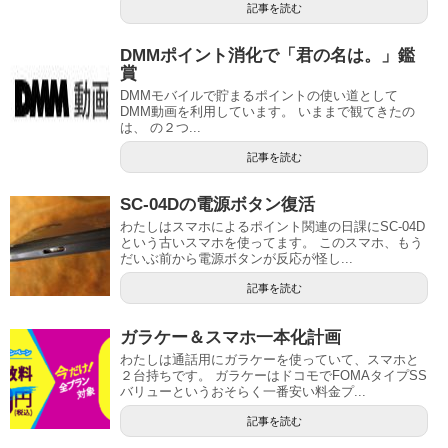
記事を読む
DMMポイント消化で「君の名は。」鑑
賞
DMMモバイルで貯まるポイントの使い道として
DMM動画を利用しています。 いままで観てきたの
は、 の２つ...
記事を読む
SC-04Dの電源ボタン復活
わたしはスマホによるポイント関連の日課にSC-04D
という古いスマホを使ってます。 このスマホ、もう
だいぶ前から電源ボタンが反応が怪し...
記事を読む
ガラケー＆スマホ一本化計画
わたしは通話用にガラケーを使っていて、スマホと
２台持ちです。 ガラケーはドコモでFOMAタイプSS
バリューというおそらく一番安い料金プ...
記事を読む