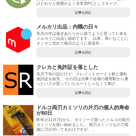
けどわりと状態がよく非常用PCとしてキープ...
記事を読む
メルカリ出品：内職の日々
先月の半ば過ぎあたりから捨てようと思ってた本を
メルカリに出品し始めてます。 以来、幸いなことに
そこそこ売れて毎日のように発送作...
記事を読む
クレカと免許証を落とした
先月下旬の話だけど、クレジットカード１枚と運転
免許証を紛失。 その日は法事で会場の最寄駅から乗
ったバスが思っていたルートじゃなくて再び...
記事を読む
ドルコ両刃カミソリの片刃の個人的寿命
が80日
昨年の11月7日から、ダイソーで買ったドルコの両刃
カミソリを使い始めました。 両刃カミソリなので両
側に刃が付いてるわけですが、...