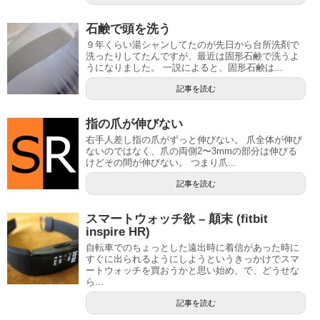
石鹸で頭を洗う
９年くらい湯シャンしてたのが先日から台所洗剤で
洗ったりしてたんですが、最近は固形石鹸で洗うよ
うになりました。 一説によると、固形石鹸は...
記事を読む
指の爪が伸びない
右手人差し指の爪がずっと伸びない。 爪全体が伸び
ないのではなく、爪の両側2〜3mmの部分は伸びる
けどその間が伸びない。 つまり爪...
記事を読む
スマートウォッチ欲 – 顛末 (fitbit
inspire HR)
自転車でのちょっとした遠出時に着信があった時に
すぐに出られるようにしようというきっかけでスマ
ートウォッチを買おうかと思い始め、で、どうせな
ら...
記事を読む