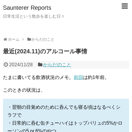
Saunterer Reports
日常生活という散歩を楽しむ日々
ホーム
からだのこと
最近(2024.11)のアルコール事情
2024/11/28
からだのこと
たまに書いてる飲酒状況のメモ。
前回
は約1年前。
このときの状況は、
・翌朝の目覚めのために呑んでも寝る頃はなるべくシ
ラフで
・日常的に呑む缶チューハイはトップバリュの
5%
かロ
ーソンの
5 or 6%
のやつ