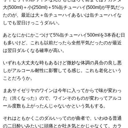
大(500ml)＋小(250ml)＋5%缶チューハイ(500ml)が平気だっ
たのが、最近は大＋缶チューハイあるいは缶チューハイな
しでも翌日けっこうダルい。
あとなにかにかこつけて5%缶チューハイ500mlを3本呑む日
も多いけど、これも以前だったら全然平気だったのが最近
は翌日ダルくなる確率が高い。
いずれも大丈夫な時もあるけど微妙な体調の具合の良し悪
しがアルコール耐性に影響してる感じ。これも老化という
ことだろうか。
まあサイゼリヤのワインは今年に入ってからで味が変わっ
た（渋くなった）ので、ワインそのものが変わってアルコ
ール度数も上がったんじゃないかという気もする。
それはともかくこのダルいってのが曲者で、いわゆる普通
の二日酔いみたいに頭痛とか吐き気とかじゃなくて、カラ