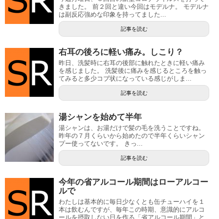
きました。 前２回と違い今回はモデルナ。 モデルナ
は副反応強めな印象を持ってました...
記事を読む
右耳の後ろに軽い痛み。しこり？
昨日、洗髪時に右耳の後部に触れたときに軽い痛み
を感じました。 洗髪後に痛みを感じるところを触っ
てみると多少コブ状になっている感じがしま...
記事を読む
湯シャンを始めて半年
湯シャンは、お湯だけで髪の毛を洗うことですね。
昨年の７月くらいから始めたので半年くらいシャン
プー使ってないです。 きっ...
記事を読む
今年の省アルコール期間はローアルコー
ルで
わたしは基本的に毎日少なくとも缶チューハイを１
本は飲むんですが、毎年この時期、意識的にアルコ
ールを摂取しない日を作る「省アルコール期間」と