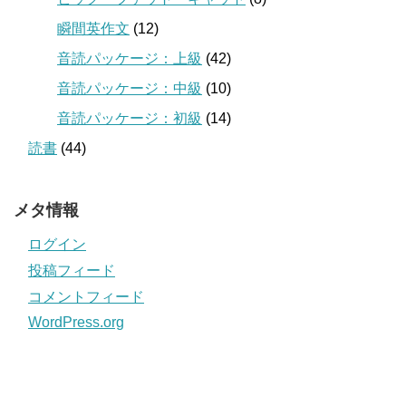
瞬間英作文
(12)
音読パッケージ：上級
(42)
音読パッケージ：中級
(10)
音読パッケージ：初級
(14)
読書
(44)
メタ情報
ログイン
投稿フィード
コメントフィード
WordPress.org