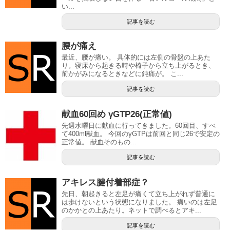
い...
記事を読む
腰が痛え
最近、腰が痛い。 具体的には左側の骨盤の上あた
り。寝床から起きる時や椅子から立ち上がるとき、
前かがみになるときなどに鈍痛が。 こ...
記事を読む
献血60回め γGTP26(正常値)
先週水曜日に献血に行ってきました。60回目、すべ
て400ml献血。 今回のγGTPは前回と同じ26で安定の
正常値。 献血そのもの...
記事を読む
アキレス腱付着部症？
先日、朝起きると左足が痛くて立ち上がれず普通に
は歩けないという状態になりました。 痛いのは左足
のかかとの上あたり。ネットで調べるとアキ...
記事を読む