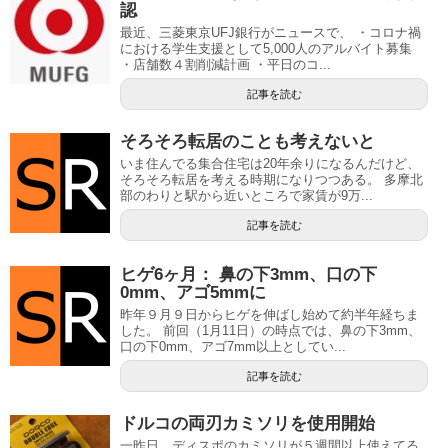
認
最近、三菱東京UFJ銀行がニュースで、 ・コロナ禍
における学生支援として5,000人のアルバイト募集
・店舗数４割削減計画 ・平日のコ...
記事を読む
そろそろ転居のことも考えないと
いま住んでる集合住宅は20年余りになるんだけど、
そろそろ転居を考える時期になりつつある。 多摩北
部のわりと駅から近いところで家賃が9万...
記事を読む
ヒゲ6ヶ月： 鼻の下3mm、口の下
0mm、アゴ5mmに
昨年９月９日からヒゲを伸ばし始めて約半年経ちま
した。 前回（1月11日）の時点では、鼻の下3mm、
口の下0mm、アゴ7mm以上としてい...
記事を読む
ドルコの両刃カミソリを使用開始
一昨日、ディスポのカミソリが５週間以上使えてる