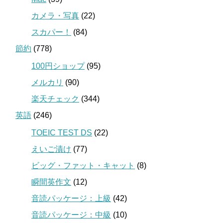
カメラ・写真
(22)
スカパー！
(84)
節約
(778)
100円ショップ
(95)
メルカリ
(90)
楽天チェック
(344)
英語
(246)
TOEIC TEST DS
(22)
えいご漬け
(77)
ビッグ・ファット・キャット
(8)
瞬間英作文
(12)
音読パッケージ：上級
(42)
音読パッケージ：中級
(10)