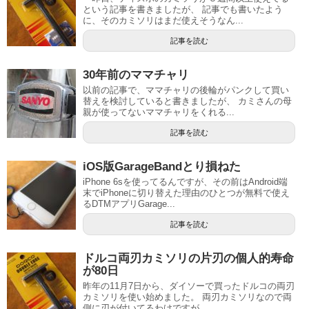
という記事を書きましたが、 記事でも書いたよう
に、そのカミソリはまだ使えそうなん...
記事を読む
30年前のママチャリ
以前の記事で、ママチャリの後輪がパンクして買い
替えを検討していると書きましたが、 カミさんの母
親が使ってないママチャリをくれる...
記事を読む
iOS版GarageBandとり損ねた
iPhone 6sを使ってるんですが、その前はAndroid端
末でiPhoneに切り替えた理由のひとつが無料で使え
るDTMアプリGarage...
記事を読む
ドルコ両刃カミソリの片刃の個人的寿命
が80日
昨年の11月7日から、ダイソーで買ったドルコの両刃
カミソリを使い始めました。 両刃カミソリなので両
側に刃が付いてるわけですが、...