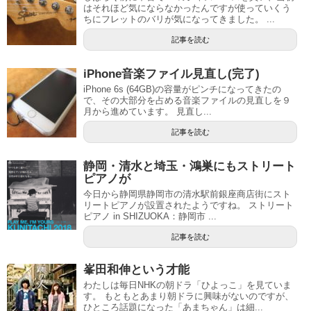
はそれほど気にならなかったんですが使っていくう
ちにフレットのバリが気になってきました。 ...
記事を読む
iPhone音楽ファイル見直し(完了)
iPhone 6s (64GB)の容量がピンチになってきたの
で、その大部分を占める音楽ファイルの見直しを９
月から進めています。 見直し...
記事を読む
静岡・清水と埼玉・鴻巣にもストリート
ピアノが
今日から静岡県静岡市の清水駅前銀座商店街にスト
リートピアノが設置されたようですね。 ストリート
ピアノ in SHIZUOKA：静岡市 ...
記事を読む
峯田和伸という才能
わたしは毎日NHKの朝ドラ「ひよっこ」を見ていま
す。 もともとあまり朝ドラに興味がないのですが、
ひところ話題になった「あまちゃん」は細...