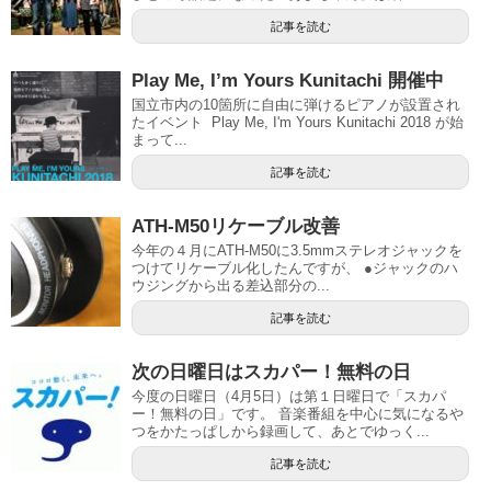
記事を読む
Play Me, I’m Yours Kunitachi 開催中
国立市内の10箇所に自由に弾けるピアノが設置され
たイベント Play Me, I'm Yours Kunitachi 2018 が始
まって...
記事を読む
ATH-M50リケーブル改善
今年の４月にATH-M50に3.5mmステレオジャックを
つけてリケーブル化したんですが、 ●ジャックのハ
ウジングから出る差込部分の...
記事を読む
次の日曜日はスカパー！無料の日
今度の日曜日（4月5日）は第１日曜日で「スカパ
ー！無料の日」です。 音楽番組を中心に気になるや
つをかたっぱしから録画して、あとでゆっく...
記事を読む