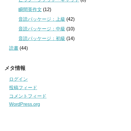
瞬間英作文
(12)
音読パッケージ：上級
(42)
音読パッケージ：中級
(10)
音読パッケージ：初級
(14)
読書
(44)
メタ情報
ログイン
投稿フィード
コメントフィード
WordPress.org