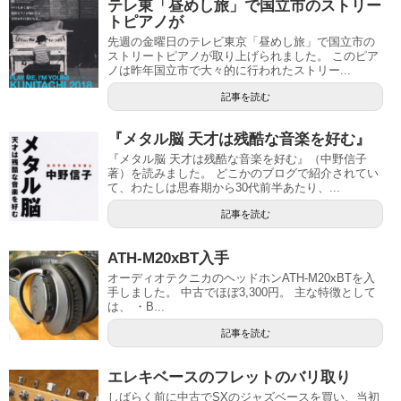
テレ東「昼めし旅」で国立市のストリー
トピアノが
先週の金曜日のテレビ東京「昼めし旅」で国立市の
ストリートピアノが取り上げられました。 このピア
ノは昨年国立市で大々的に行われたストリー...
記事を読む
『メタル脳 天才は残酷な音楽を好む』
『メタル脳 天才は残酷な音楽を好む』（中野信子
著）を読みました。 どこかのブログで紹介されてい
て、わたしは思春期から30代前半あたり、...
記事を読む
ATH-M20xBT入手
オーディオテクニカのヘッドホンATH-M20xBTを入
手しました。 中古でほぼ3,300円。 主な特徴として
は、 ・B...
記事を読む
エレキベースのフレットのバリ取り
しばらく前に中古でSXのジャズベースを買い、当初