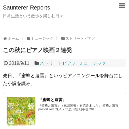
Saunterer Reports
日常生活という散歩を楽しむ日々
ホーム
ミュージック
ストリートピアノ
この秋にピアノ映画２連発
2019/9/11
ストリートピアノ
,
ミュージック
先日、『蜜蜂と遠雷』というピアノコンクールを舞台にし
た小説を読み、
『蜜蜂と遠雷』
『蜜蜂と遠雷』（恩田陸著）を読みました。 蜜蜂と遠雷
posted with ヨメレバ 恩田陸 幻冬舎 201...