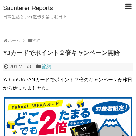
Saunterer Reports
日常生活という散歩を楽しむ日々
ホーム
節約
YJカードでポイント２倍キャンペーン開始
2017/11/3
節約
Yahoo! JAPANカードでポイント２倍のキャンペーンが昨日
から始まりましたね。