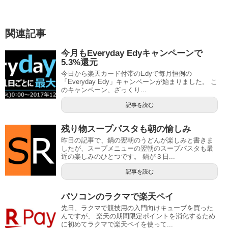
関連記事
今月もEveryday Edyキャンペーンで
5.3%還元
今日から楽天カード付帯のEdyで毎月恒例の
「Everyday Edy」キャンペーンが始まりました。 こ
のキャンペーン、ざっくり...
記事を読む
残り物スープパスタも朝の愉しみ
昨日の記事で、鍋の翌朝のうどんが楽しみと書きま
したが、スープメニューの翌朝のスープパスタも最
近の楽しみのひとつです。 鍋が３日...
記事を読む
パソコンのラクマで楽天ペイ
先日、ラクマで競技用の入門向けキューブを買った
んですが、 楽天の期間限定ポイントを消化するため
に初めてラクマで楽天ペイを使って...