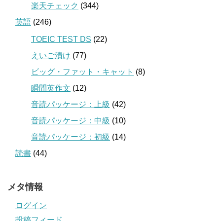
楽天チェック
(344)
英語
(246)
TOEIC TEST DS
(22)
えいご漬け
(77)
ビッグ・ファット・キャット
(8)
瞬間英作文
(12)
音読パッケージ：上級
(42)
音読パッケージ：中級
(10)
音読パッケージ：初級
(14)
読書
(44)
メタ情報
ログイン
投稿フィード