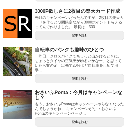
3000P欲しさに2枚目の楽天カード作成
先月のキャンペーンだったんですが、2枚目の楽天カ
ードを作ると期間限定ながら3000ポイントもらえる
ってんで作りました。 最初は、300...
記事を読む
自転車のパンクも趣味のひとつ
一昨日、クロスバイクでちょっと出かけるときに、
ちょっとタイヤの空気圧がゆるいかなー、と思って
いたら案の定、出先で20分ほど自転車を止めて用
事...
記事を読む
おさいふPonta：今月はキャンペーンな
し？
もう、おさいふPontaはキャンペーンやらなくなった
んでしょうかね。 キャンペーンがない おさいふ
Pontaのキャンペーンページ...
記事を読む