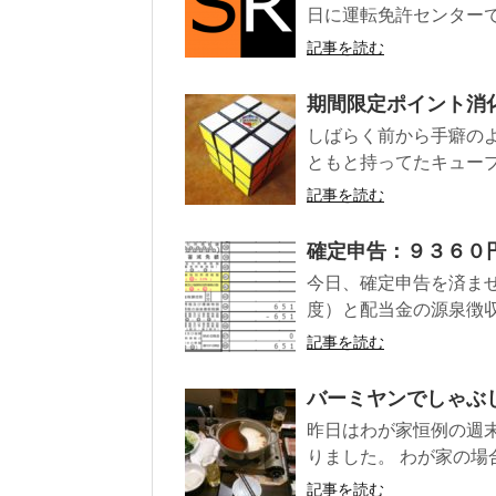
日に運転免許センターで
記事を読む
期間限定ポイント消化
しばらく前から手癖の
ともと持ってたキューブ
記事を読む
確定申告：９３６０
今日、確定申告を済ま
度）と配当金の源泉徴収
記事を読む
バーミヤンでしゃぶ
昨日はわが家恒例の週
りました。 わが家の場
記事を読む