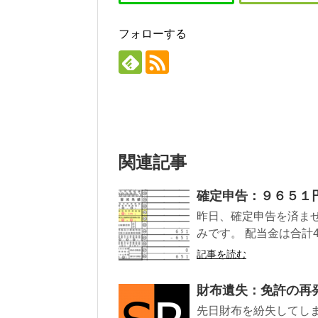
フォローする
関連記事
確定申告：９６５１
昨日、確定申告を済ま
みです。 配当金は合計47,
記事を読む
財布遺失：免許の再
先日財布を紛失してし