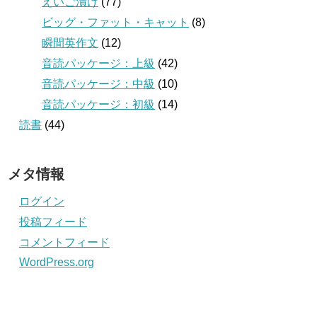
えいご漬け
(77)
ビッグ・ファット・キャット
(8)
瞬間英作文
(12)
音読パッケージ：上級
(42)
音読パッケージ：中級
(10)
音読パッケージ：初級
(14)
読書
(44)
メタ情報
ログイン
投稿フィード
コメントフィード
WordPress.org