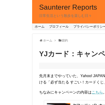
Saunterer Reports
日常生活という散歩を楽しむ日々
ホーム
プロフィール
プライバシーポリシ
ホーム
節約
YJカード：キャン
先月末までやっていた、Yahoo! JAP
ける「必ず当たる すごい！カードく
ちなみにキャンペーンの内容は
こちら